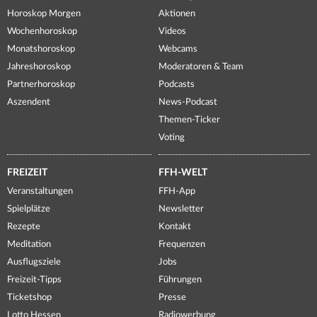
Horoskop Morgen
Aktionen
Wochenhoroskop
Videos
Monatshoroskop
Webcams
Jahreshoroskop
Moderatoren & Team
Partnerhoroskop
Podcasts
Aszendent
News-Podcast
Themen-Ticker
Voting
FREIZEIT
FFH-WELT
Veranstaltungen
FFH-App
Spielplätze
Newsletter
Rezepte
Kontakt
Meditation
Frequenzen
Ausflugsziele
Jobs
Freizeit-Tipps
Führungen
Ticketshop
Presse
Lotto Hessen
Radiowerbung