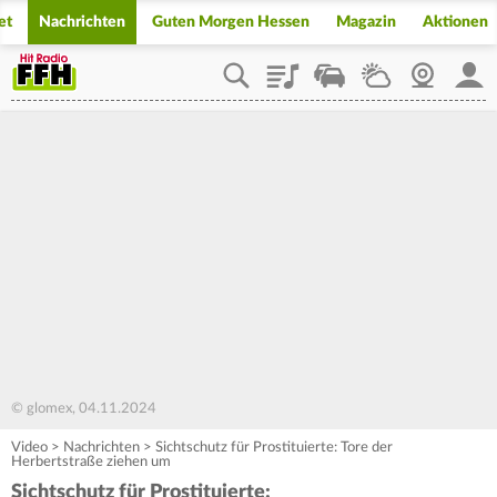
et
Nachrichten
Guten Morgen Hessen
Magazin
Aktionen
Playlist
Staupilot
Wetter
Webcam
Mein
© glomex, 04.11.2024
Video
>
Nachrichten
>
Sichtschutz für Prostituierte: Tore der
Herbertstraße ziehen um
Sichtschutz für Prostituierte: