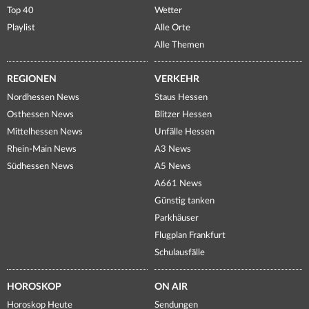
Top 40
Wetter
Playlist
Alle Orte
Alle Themen
REGIONEN
VERKEHR
Nordhessen News
Staus Hessen
Osthessen News
Blitzer Hessen
Mittelhessen News
Unfälle Hessen
Rhein-Main News
A3 News
Südhessen News
A5 News
A661 News
Günstig tanken
Parkhäuser
Flugplan Frankfurt
Schulausfälle
HOROSKOP
ON AIR
Horoskop Heute
Sendungen