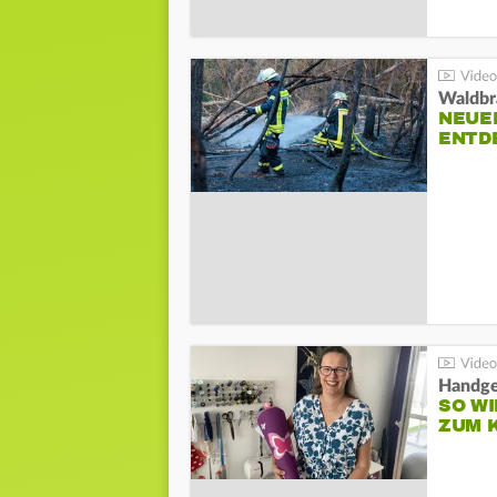
Waldbr
NEUE
ENTD
Handge
SO WI
ZUM 