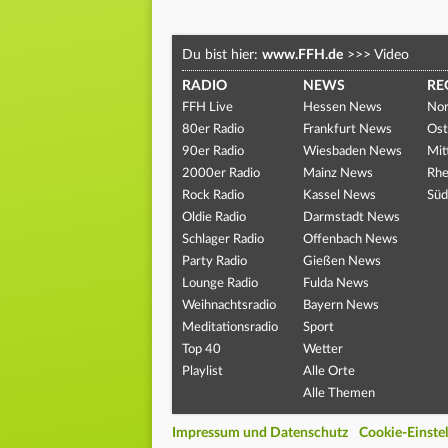
Du bist hier:
www.FFH.de
>>>
Video
RADIO
NEWS
RE
FFH Live
Hessen News
Nor
80er Radio
Frankfurt News
Ost
90er Radio
Wiesbaden News
Mit
2000er Radio
Mainz News
Rhe
Rock Radio
Kassel News
Süd
Oldie Radio
Darmstadt News
Schlager Radio
Offenbach News
Party Radio
Gießen News
Lounge Radio
Fulda News
Weihnachtsradio
Bayern News
Meditationsradio
Sport
Top 40
Wetter
Playlist
Alle Orte
Alle Themen
Impressum und Datenschutz
Cookie-Einste