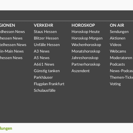
GIONEN
VERKEHR
HOROSKOP
ON AIR
dhessen News
Staus Hessen
Horoskop Heute
Sendungen
hessen News
Blitzer Hessen
Horoskop Morgen
Aktionen
telhessen News
Unfälle Hessen
Wochenhoroskop
Videos
in-Main News
A3 News
Monatshoroskop
Webcams
hessen News
A5 News
Jahreshoroskop
Moderatoren
A661 News
Partnerhoroskop
Podcasts
Günstig tanken
Aszendent
News-Podcas
Parkhäuser
Themen-Tick
Flugplan Frankfurt
Voting
Schulausfälle
llungen