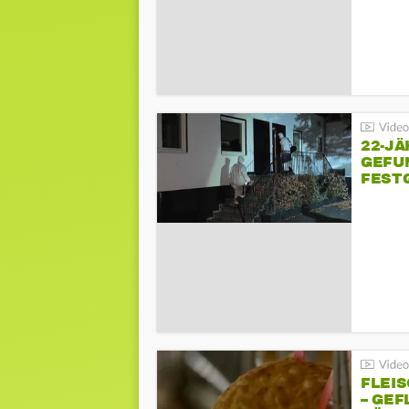
22-JÄ
GEFU
FEST
FLEI
– GEF