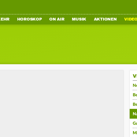
KEHR
HOROSKOP
ON AIR
MUSIK
AKTIONEN
VIDE
V
N
Be
B
N
G
M