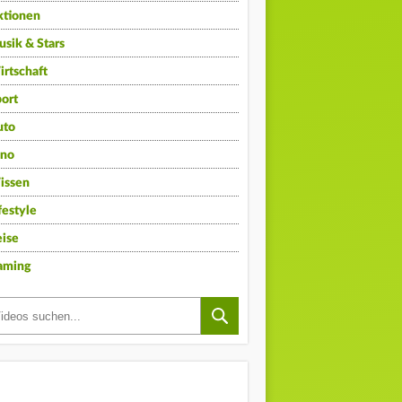
ktionen
sik & Stars
rtschaft
ort
uto
ino
issen
festyle
ise
aming