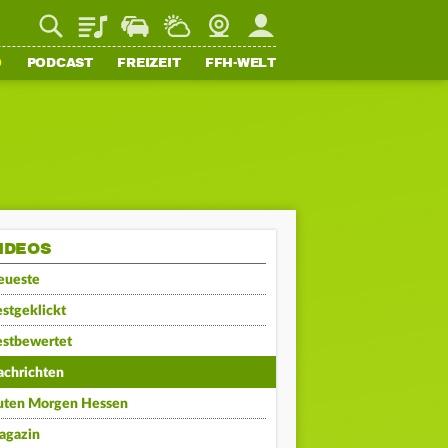
Playlist
Staupilot
Wetter
Webcam
Mein FFH
O
PODCAST
FREIZEIT
FFH-WELT
IDEOS
eueste
stgeklickt
estbewertet
achrichten
uten Morgen Hessen
agazin