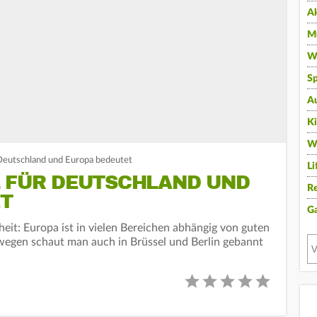
A
Mu
Wi
Sp
A
K
W
Deutschland und Europa bedeutet
Li
L FÜR DEUTSCHLAND UND
Re
T
G
eit: Europa ist in vielen Bereichen abhängig von guten
wegen schaut man auch in Brüssel und Berlin gebannt