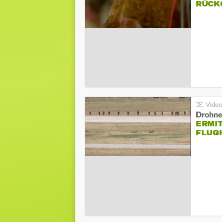
ÜCKG
Drohnen
ERMI
FLUG