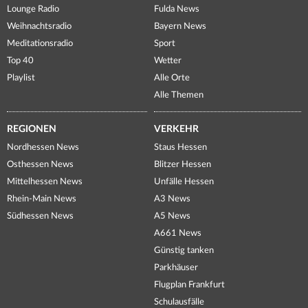
Lounge Radio
Fulda News
Weihnachtsradio
Bayern News
Meditationsradio
Sport
Top 40
Wetter
Playlist
Alle Orte
Alle Themen
REGIONEN
VERKEHR
Nordhessen News
Staus Hessen
Osthessen News
Blitzer Hessen
Mittelhessen News
Unfälle Hessen
Rhein-Main News
A3 News
Südhessen News
A5 News
A661 News
Günstig tanken
Parkhäuser
Flugplan Frankfurt
Schulausfälle