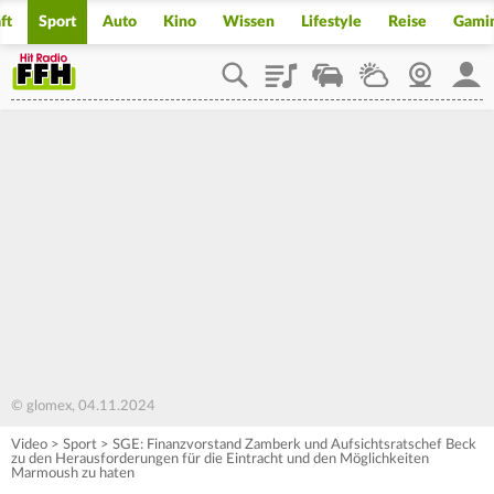
ft
Sport
Auto
Kino
Wissen
Lifestyle
Reise
Gami
Playlist
Staupilot
Wetter
Webcam
Mein
© glomex, 04.11.2024
Video
>
Sport
>
SGE: Finanzvorstand Zamberk und Aufsichtsratschef Beck
zu den Herausforderungen für die Eintracht und den Möglichkeiten
Marmoush zu haten