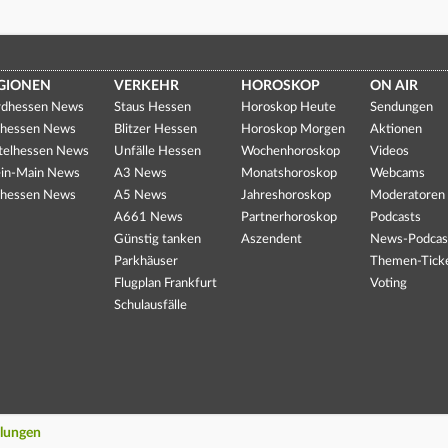
GIONEN
VERKEHR
HOROSKOP
ON AIR
dhessen News
Staus Hessen
Horoskop Heute
Sendungen
hessen News
Blitzer Hessen
Horoskop Morgen
Aktionen
telhessen News
Unfälle Hessen
Wochenhoroskop
Videos
in-Main News
A3 News
Monatshoroskop
Webcams
hessen News
A5 News
Jahreshoroskop
Moderatoren
A661 News
Partnerhoroskop
Podcasts
Günstig tanken
Aszendent
News-Podcas
Parkhäuser
Themen-Tick
Flugplan Frankfurt
Voting
Schulausfälle
llungen