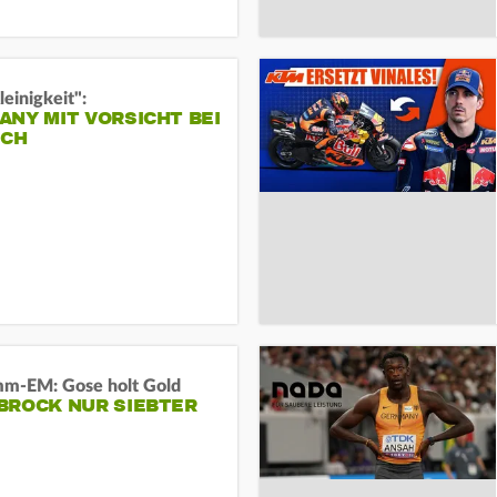
leinigkeit":
NY MIT VORSICHT BEI
ICH
m-EM: Gose holt Gold
BROCK NUR SIEBTER