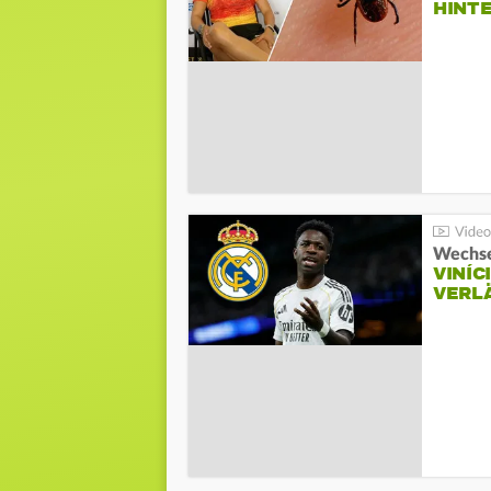
HINT
Wechse
VINÍC
VERL