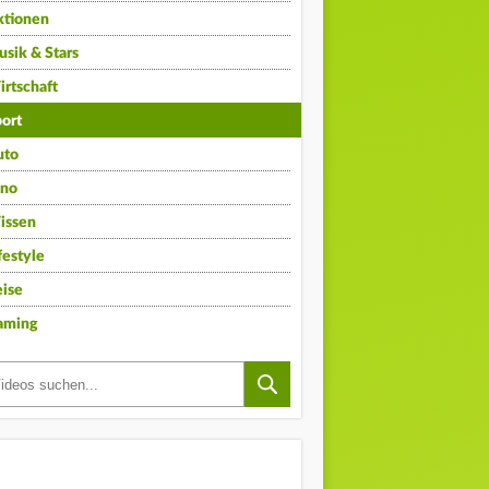
ktionen
sik & Stars
rtschaft
ort
uto
ino
issen
festyle
ise
aming