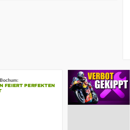
n Bochum:
N FEIERT PERFEKTEN
T