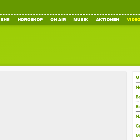
KEHR
HOROSKOP
ON AIR
MUSIK
AKTIONEN
VIDE
V
N
Be
B
N
G
M