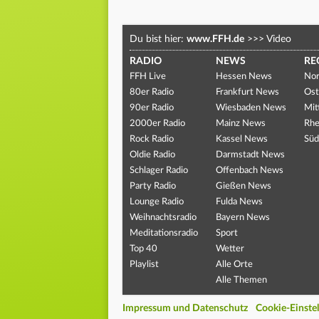
Du bist hier:
www.FFH.de
>>>
Video
RADIO
NEWS
RE
FFH Live
Hessen News
Nor
80er Radio
Frankfurt News
Ost
90er Radio
Wiesbaden News
Mit
2000er Radio
Mainz News
Rhe
Rock Radio
Kassel News
Süd
Oldie Radio
Darmstadt News
Schlager Radio
Offenbach News
Party Radio
Gießen News
Lounge Radio
Fulda News
Weihnachtsradio
Bayern News
Meditationsradio
Sport
Top 40
Wetter
Playlist
Alle Orte
Alle Themen
Impressum und Datenschutz
Cookie-Einste