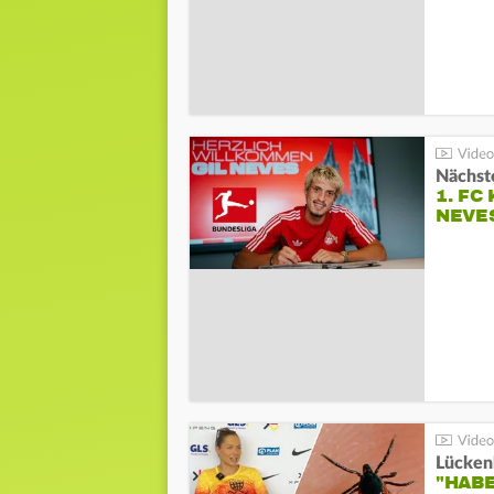
Nächste
1. FC
NEVE
Lücken
"HABE