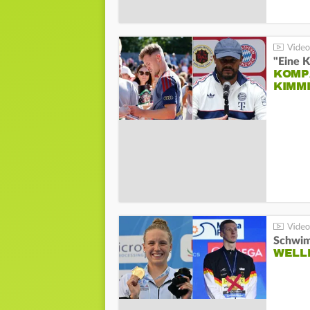
"Eine K
KOMPA
KIMM
Schwim
WELL