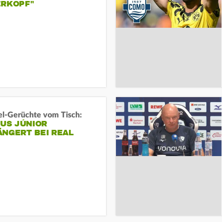
ERKOPF"
l-Gerüchte vom Tisch:
IUS JÚNIOR
ÄNGERT BEI REAL