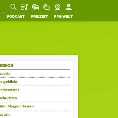
Playlist
Staupilot
Wetter
Webcam
Mein FFH
O
PODCAST
FREIZEIT
FFH-WELT
IDEOS
eueste
stgeklickt
estbewertet
achrichten
uten Morgen Hessen
agazin