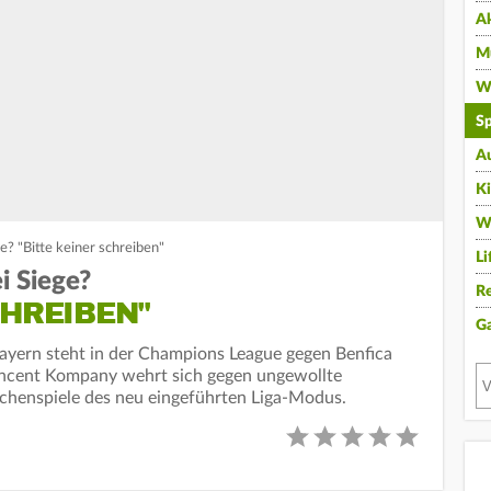
A
Mu
Wi
Sp
A
K
W
e? "Bitte keiner schreiben"
Li
i Siege?
Re
CHREIBEN"
G
Bayern steht in der Champions League gegen Benfica
incent Kompany wehrt sich gegen ungewollte
echenspiele des neu eingeführten Liga-Modus.