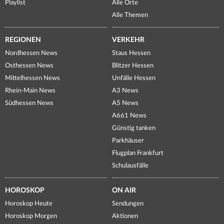
Playlist
Alle Orte
Alle Themen
REGIONEN
VERKEHR
Nordhessen News
Staus Hessen
Osthessen News
Blitzer Hessen
Mittelhessen News
Unfälle Hessen
Rhein-Main News
A3 News
Südhessen News
A5 News
A661 News
Günstig tanken
Parkhäuser
Flugplan Frankfurt
Schulausfälle
HOROSKOP
ON AIR
Horoskop Heute
Sendungen
Horoskop Morgen
Aktionen