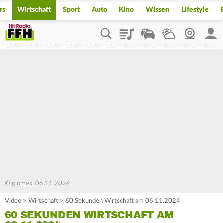
rs
Wirtschaft
Sport
Auto
Kino
Wissen
Lifestyle
Playlist
Staupilot
Wetter
Webcam
Mein
© glomex, 06.11.2024
Video
>
Wirtschaft
>
60 Sekunden Wirtschaft am 06.11.2024
60 SEKUNDEN WIRTSCHAFT AM