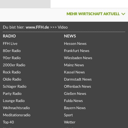
MEHR WIRTSCHAFT AKTUELL
Du bist hier:
www.FFH.de
>>>
Video
RADIO
NEWS
FFH Live
Hessen News
80er Radio
Frankfurt News
90er Radio
Wiesbaden News
2000er Radio
Mainz News
Rock Radio
Kassel News
Oldie Radio
Darmstadt News
Schlager Radio
Offenbach News
Party Radio
Gießen News
Lounge Radio
Fulda News
Weihnachtsradio
Bayern News
Meditationsradio
Sport
Top 40
Wetter