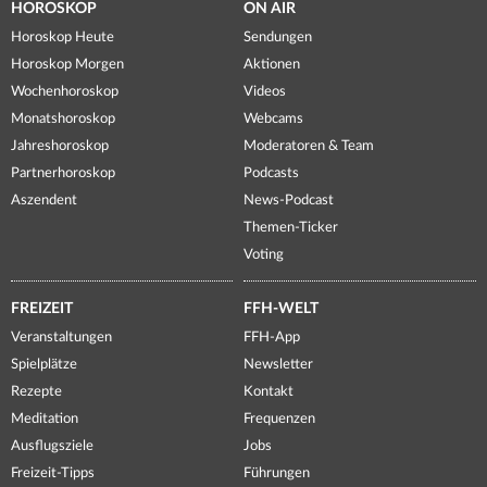
HOROSKOP
ON AIR
Horoskop Heute
Sendungen
Horoskop Morgen
Aktionen
Wochenhoroskop
Videos
Monatshoroskop
Webcams
Jahreshoroskop
Moderatoren & Team
Partnerhoroskop
Podcasts
Aszendent
News-Podcast
Themen-Ticker
Voting
FREIZEIT
FFH-WELT
Veranstaltungen
FFH-App
Spielplätze
Newsletter
Rezepte
Kontakt
Meditation
Frequenzen
Ausflugsziele
Jobs
Freizeit-Tipps
Führungen