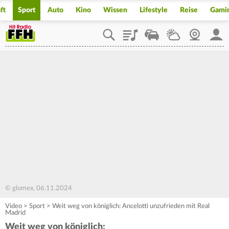
ft
Sport
Auto
Kino
Wissen
Lifestyle
Reise
Gami
Playlist
Staupilot
Wetter
Webcam
Mein
© glomex, 06.11.2024
Video
>
Sport
>
Weit weg von königlich: Ancelotti unzufrieden mit Real
Madrid
Weit weg von königlich: