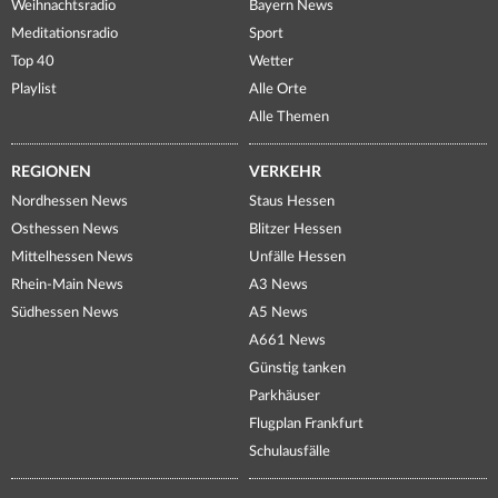
Weihnachtsradio
Bayern News
Meditationsradio
Sport
Top 40
Wetter
Playlist
Alle Orte
Alle Themen
REGIONEN
VERKEHR
Nordhessen News
Staus Hessen
Osthessen News
Blitzer Hessen
Mittelhessen News
Unfälle Hessen
Rhein-Main News
A3 News
Südhessen News
A5 News
A661 News
Günstig tanken
Parkhäuser
Flugplan Frankfurt
Schulausfälle