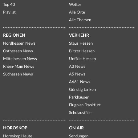
Top 40
Wetter
Playlist
Alle Orte
Alle Themen
REGIONEN
VERKEHR
Nordhessen News
Staus Hessen
Osthessen News
Blitzer Hessen
Mittelhessen News
Unfälle Hessen
Rhein-Main News
A3 News
Südhessen News
A5 News
A661 News
Günstig tanken
Parkhäuser
Flugplan Frankfurt
Schulausfälle
HOROSKOP
ON AIR
Horoskop Heute
Sendungen