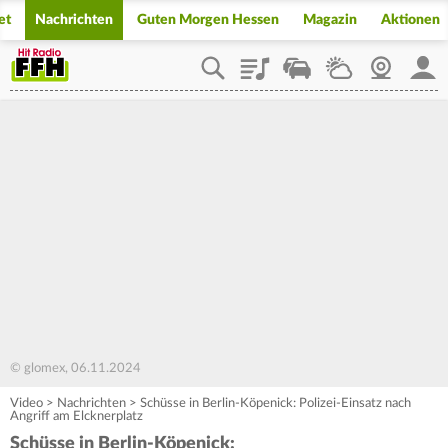
et
Nachrichten
Guten Morgen Hessen
Magazin
Aktionen
Playlist
Staupilot
Wetter
Webcam
Mein
© glomex, 06.11.2024
Video
>
Nachrichten
>
Schüsse in Berlin-Köpenick: Polizei-Einsatz nach
Angriff am Elcknerplatz
Schüsse in Berlin-Köpenick: