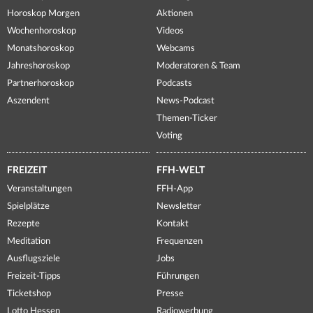
Horoskop Morgen
Aktionen
Wochenhoroskop
Videos
Monatshoroskop
Webcams
Jahreshoroskop
Moderatoren & Team
Partnerhoroskop
Podcasts
Aszendent
News-Podcast
Themen-Ticker
Voting
FREIZEIT
FFH-WELT
Veranstaltungen
FFH-App
Spielplätze
Newsletter
Rezepte
Kontakt
Meditation
Frequenzen
Ausflugsziele
Jobs
Freizeit-Tipps
Führungen
Ticketshop
Presse
Lotto Hessen
Radiowerbung