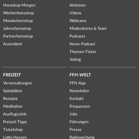
Horoskop Morgen
Aktionen
Wochenhoroskop
Videos
Monatshoroskop
Webcams
Jahreshoroskop
Moderatoren & Team
Partnerhoroskop
Podcasts
Aszendent
News-Podcast
Themen-Ticker
Voting
FREIZEIT
FFH-WELT
Veranstaltungen
FFH-App
Spielplätze
Newsletter
Rezepte
Kontakt
Meditation
Frequenzen
Ausflugsziele
Jobs
Freizeit-Tipps
Führungen
Ticketshop
Presse
Lotto Hessen
Radiowerbung