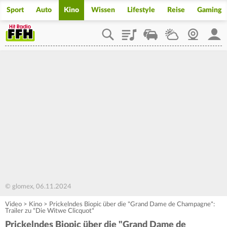
Sport
Auto
Kino
Wissen
Lifestyle
Reise
Gaming
Playlist
Staupilot
Wetter
Webcam
Mein
© glomex, 06.11.2024
Video
>
Kino
>
Prickelndes Biopic über die "Grand Dame de Champagne":
Trailer zu "Die Witwe Clicquot"
Prickelndes Biopic über die "Grand Dame de