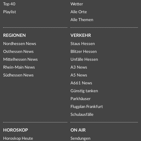
Top 40
Wetter
Playlist
Alle Orte
Alle Themen
REGIONEN
VERKEHR
Nordhessen News
Staus Hessen
Osthessen News
Blitzer Hessen
Mittelhessen News
Unfälle Hessen
Rhein-Main News
A3 News
Südhessen News
A5 News
A661 News
Günstig tanken
Parkhäuser
Flugplan Frankfurt
Schulausfälle
HOROSKOP
ON AIR
Horoskop Heute
Sendungen