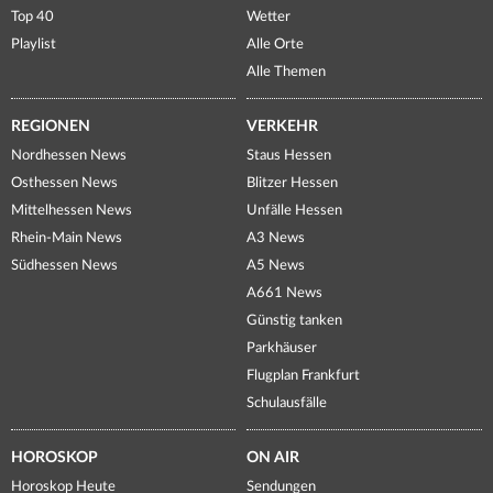
Top 40
Wetter
Playlist
Alle Orte
Alle Themen
REGIONEN
VERKEHR
Nordhessen News
Staus Hessen
Osthessen News
Blitzer Hessen
Mittelhessen News
Unfälle Hessen
Rhein-Main News
A3 News
Südhessen News
A5 News
A661 News
Günstig tanken
Parkhäuser
Flugplan Frankfurt
Schulausfälle
HOROSKOP
ON AIR
Horoskop Heute
Sendungen