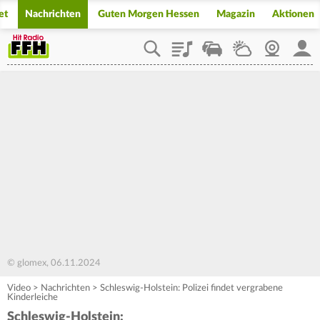
et
Nachrichten
Guten Morgen Hessen
Magazin
Aktionen
Playlist
Staupilot
Wetter
Webcam
Mein
© glomex, 06.11.2024
Video
>
Nachrichten
>
Schleswig-Holstein: Polizei findet vergrabene
Kinderleiche
Schleswig-Holstein: