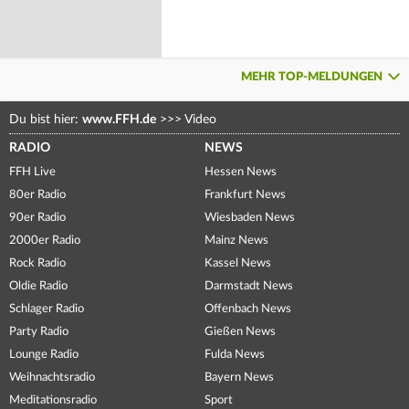
MEHR TOP-MELDUNGEN
Du bist hier:
www.FFH.de
>>>
Video
RADIO
NEWS
FFH Live
Hessen News
80er Radio
Frankfurt News
90er Radio
Wiesbaden News
2000er Radio
Mainz News
Rock Radio
Kassel News
Oldie Radio
Darmstadt News
Schlager Radio
Offenbach News
Party Radio
Gießen News
Lounge Radio
Fulda News
Weihnachtsradio
Bayern News
Meditationsradio
Sport