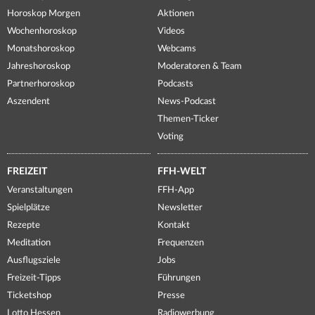
Horoskop Morgen
Aktionen
Wochenhoroskop
Videos
Monatshoroskop
Webcams
Jahreshoroskop
Moderatoren & Team
Partnerhoroskop
Podcasts
Aszendent
News-Podcast
Themen-Ticker
Voting
FREIZEIT
FFH-WELT
Veranstaltungen
FFH-App
Spielplätze
Newsletter
Rezepte
Kontakt
Meditation
Frequenzen
Ausflugsziele
Jobs
Freizeit-Tipps
Führungen
Ticketshop
Presse
Lotto Hessen
Radiowerbung