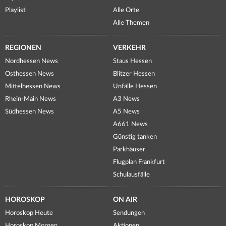
Playlist
Alle Orte
Alle Themen
REGIONEN
VERKEHR
Nordhessen News
Staus Hessen
Osthessen News
Blitzer Hessen
Mittelhessen News
Unfälle Hessen
Rhein-Main News
A3 News
Südhessen News
A5 News
A661 News
Günstig tanken
Parkhäuser
Flugplan Frankfurt
Schulausfälle
HOROSKOP
ON AIR
Horoskop Heute
Sendungen
Horoskop Morgen
Aktionen