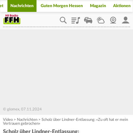
et
Nachrichten
Guten Morgen Hessen
Magazin
Aktionen
Playlist
Staupilot
Wetter
Webcam
Mein
© glomex, 07.11.2024
Video
>
Nachrichten
>
Scholz über Lindner-Entlassung: «Zu oft hat er mein
Vertrauen gebrochen»
Scholz über Lindner-Entlassung: