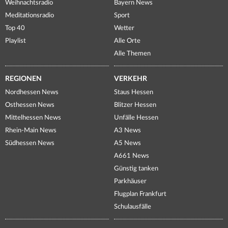
Weihnachtsradio
Bayern News
Meditationsradio
Sport
Top 40
Wetter
Playlist
Alle Orte
Alle Themen
REGIONEN
VERKEHR
Nordhessen News
Staus Hessen
Osthessen News
Blitzer Hessen
Mittelhessen News
Unfälle Hessen
Rhein-Main News
A3 News
Südhessen News
A5 News
A661 News
Günstig tanken
Parkhäuser
Flugplan Frankfurt
Schulausfälle