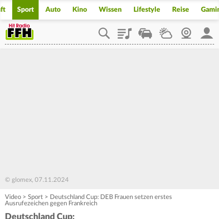
ft
Sport
Auto
Kino
Wissen
Lifestyle
Reise
Gami
Playlist
Staupilot
Wetter
Webcam
Mein
© glomex, 07.11.2024
Video
>
Sport
>
Deutschland Cup: DEB Frauen setzen erstes
Ausrufezeichen gegen Frankreich
Deutschland Cup: