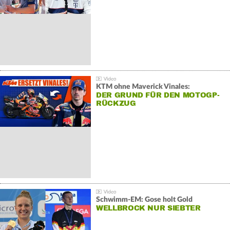
KTM ohne Maverick Vinales:
DER GRUND FÜR DEN MOTOGP-
RÜCKZUG
Schwimm-EM: Gose holt Gold
WELLBROCK NUR SIEBTER