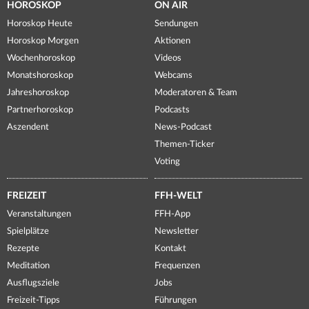
HOROSKOP
ON AIR
Horoskop Heute
Sendungen
Horoskop Morgen
Aktionen
Wochenhoroskop
Videos
Monatshoroskop
Webcams
Jahreshoroskop
Moderatoren & Team
Partnerhoroskop
Podcasts
Aszendent
News-Podcast
Themen-Ticker
Voting
FREIZEIT
FFH-WELT
Veranstaltungen
FFH-App
Spielplätze
Newsletter
Rezepte
Kontakt
Meditation
Frequenzen
Ausflugsziele
Jobs
Freizeit-Tipps
Führungen