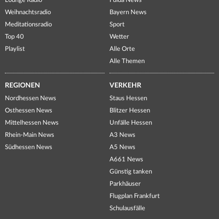
Lounge Radio
Fulda News
Weihnachtsradio
Bayern News
Meditationsradio
Sport
Top 40
Wetter
Playlist
Alle Orte
Alle Themen
REGIONEN
VERKEHR
Nordhessen News
Staus Hessen
Osthessen News
Blitzer Hessen
Mittelhessen News
Unfälle Hessen
Rhein-Main News
A3 News
Südhessen News
A5 News
A661 News
Günstig tanken
Parkhäuser
Flugplan Frankfurt
Schulausfälle