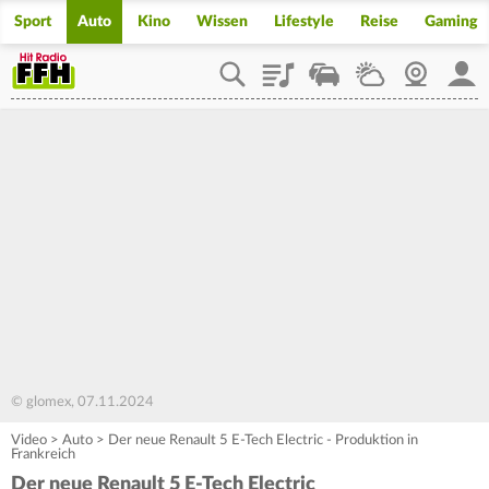
Sport
Auto
Kino
Wissen
Lifestyle
Reise
Gaming
Playlist
Staupilot
Wetter
Webcam
Mein
© glomex, 07.11.2024
Video
>
Auto
>
Der neue Renault 5 E-Tech Electric - Produktion in
Frankreich
Der neue Renault 5 E-Tech Electric