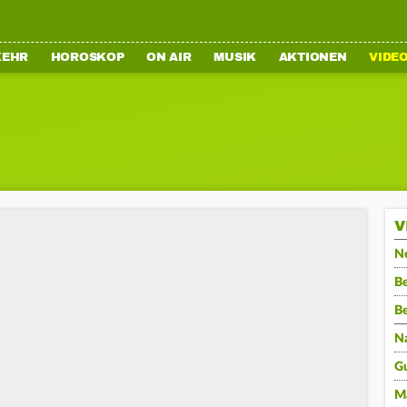
KEHR
HOROSKOP
ON AIR
MUSIK
AKTIONEN
VIDE
V
N
Be
B
N
G
M