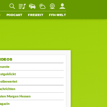
Playlist
Staupilot
Wetter
Webcam
Mein FFH
O
PODCAST
FREIZEIT
FFH-WELT
IDEOS
eueste
stgeklickt
estbewertet
achrichten
uten Morgen Hessen
agazin