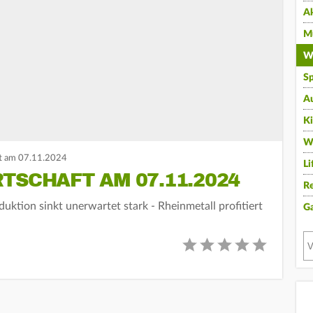
A
Mu
Wi
Sp
A
K
W
t am 07.11.2024
Li
TSCHAFT AM 07.11.2024
Re
duktion sinkt unerwartet stark - Rheinmetall profitiert
G