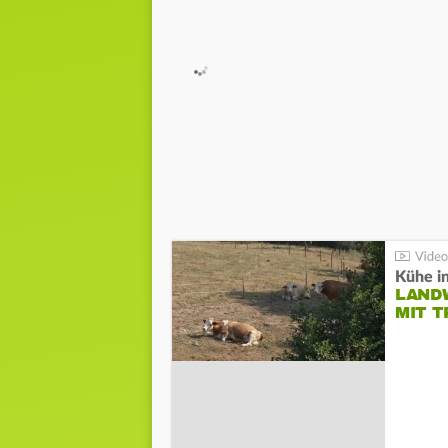
Kühe in
LAND
MIT 