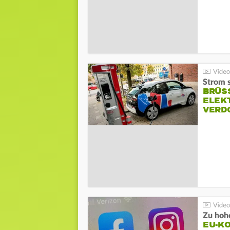
Strom s
BRÜS
ELEK
VERD
Zu hohe
EU-K