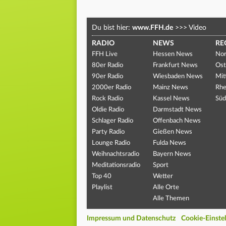
Du bist hier:
www.FFH.de
>>>
Video
RADIO
NEWS
RE
FFH Live
Hessen News
Nor
80er Radio
Frankfurt News
Ost
90er Radio
Wiesbaden News
Mit
2000er Radio
Mainz News
Rhe
Rock Radio
Kassel News
Süd
Oldie Radio
Darmstadt News
Schlager Radio
Offenbach News
Party Radio
Gießen News
Lounge Radio
Fulda News
Weihnachtsradio
Bayern News
Meditationsradio
Sport
Top 40
Wetter
Playlist
Alle Orte
Alle Themen
Impressum und Datenschutz
Cookie-Einste