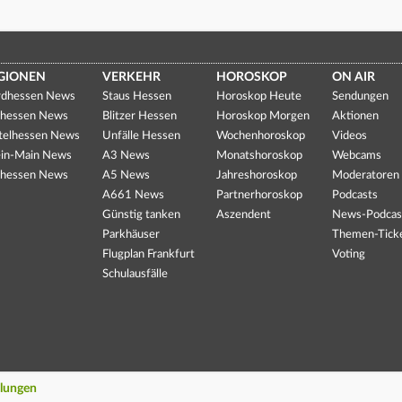
GIONEN
VERKEHR
HOROSKOP
ON AIR
dhessen News
Staus Hessen
Horoskop Heute
Sendungen
hessen News
Blitzer Hessen
Horoskop Morgen
Aktionen
telhessen News
Unfälle Hessen
Wochenhoroskop
Videos
in-Main News
A3 News
Monatshoroskop
Webcams
hessen News
A5 News
Jahreshoroskop
Moderatoren
A661 News
Partnerhoroskop
Podcasts
Günstig tanken
Aszendent
News-Podcas
Parkhäuser
Themen-Tick
Flugplan Frankfurt
Voting
Schulausfälle
llungen