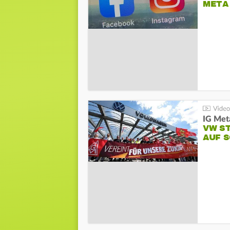
META
IG Meta
VW S
AUF 