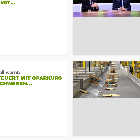
 MIT…
ll warnt:
TEUERT MIT SPARKURS
SCHWEREN…