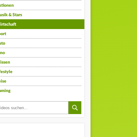
ktionen
sik & Stars
rtschaft
ort
uto
ino
issen
festyle
ise
aming