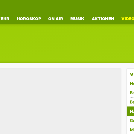
KEHR
HOROSKOP
ON AIR
MUSIK
AKTIONEN
VIDE
V
N
Be
B
N
G
M