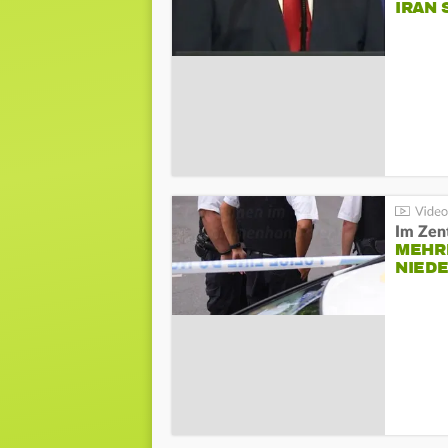
IRAN 
Im Zen
MEHR
NIED