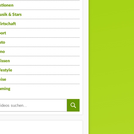
ktionen
sik & Stars
rtschaft
ort
uto
ino
issen
festyle
ise
aming