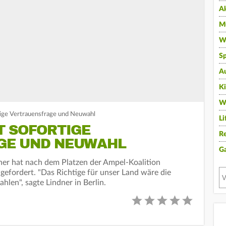
A
Mu
Wi
Sp
A
K
W
tige Vertrauensfrage und Neuwahl
Li
T SOFORTIGE
Re
GE UND NEUWAHL
G
ner hat nach dem Platzen der Ampel-Koalition
efordert. "Das Richtige für unser Land wäre die
len", sagte Lindner in Berlin.