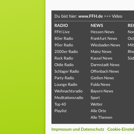
Du bist hier:
www.FFH.de
>>>
Video
RADIO
NEWS
RE
FFH Live
Hessen News
Nor
80er Radio
Frankfurt News
Ost
90er Radio
Wiesbaden News
Mit
2000er Radio
Mainz News
Rhe
Rock Radio
Kassel News
Süd
Oldie Radio
Darmstadt News
Schlager Radio
Offenbach News
Party Radio
Gießen News
Lounge Radio
Fulda News
Weihnachtsradio
Bayern News
Meditationsradio
Sport
Top 40
Wetter
Playlist
Alle Orte
Alle Themen
Impressum und Datenschutz
Cookie-Einste