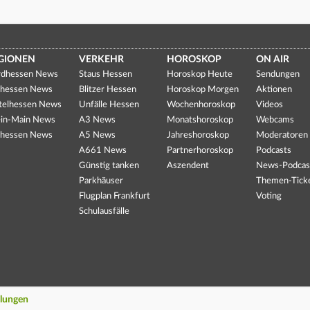
GIONEN
VERKEHR
HOROSKOP
ON AIR
dhessen News
Staus Hessen
Horoskop Heute
Sendungen
hessen News
Blitzer Hessen
Horoskop Morgen
Aktionen
telhessen News
Unfälle Hessen
Wochenhoroskop
Videos
in-Main News
A3 News
Monatshoroskop
Webcams
hessen News
A5 News
Jahreshoroskop
Moderatoren
A661 News
Partnerhoroskop
Podcasts
Günstig tanken
Aszendent
News-Podcas
Parkhäuser
Themen-Tick
Flugplan Frankfurt
Voting
Schulausfälle
llungen