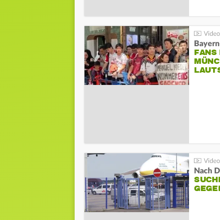
Bayern
FANS
MÜNC
LAUT
Nach D
SUCH
GEGE