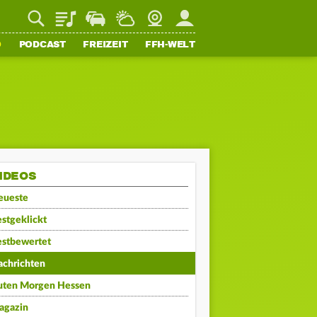
Playlist
Staupilot
Wetter
Webcam
Mein FFH
O
PODCAST
FREIZEIT
FFH-WELT
IDEOS
eueste
stgeklickt
estbewertet
achrichten
uten Morgen Hessen
agazin