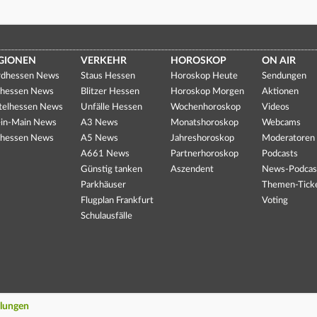
GIONEN
VERKEHR
HOROSKOP
ON AIR
dhessen News
Staus Hessen
Horoskop Heute
Sendungen
hessen News
Blitzer Hessen
Horoskop Morgen
Aktionen
telhessen News
Unfälle Hessen
Wochenhoroskop
Videos
in-Main News
A3 News
Monatshoroskop
Webcams
hessen News
A5 News
Jahreshoroskop
Moderatoren
A661 News
Partnerhoroskop
Podcasts
Günstig tanken
Aszendent
News-Podcas
Parkhäuser
Themen-Tick
Flugplan Frankfurt
Voting
Schulausfälle
llungen