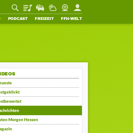
Playlist
Staupilot
Wetter
Webcam
Mein FFH
O
PODCAST
FREIZEIT
FFH-WELT
IDEOS
eueste
stgeklickt
estbewertet
achrichten
uten Morgen Hessen
agazin