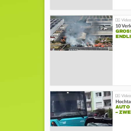
10 Ver
GROSS
NDLI
Hochta
AUTO
– ZW