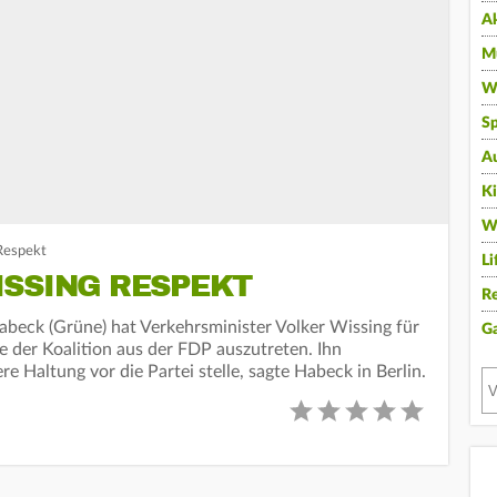
A
Mu
Wi
Sp
A
K
W
Respekt
Li
ISSING RESPEKT
Re
beck (Grüne) hat Verkehrsminister Volker Wissing für
G
e der Koalition aus der FDP auszutreten. Ihn
e Haltung vor die Partei stelle, sagte Habeck in Berlin.