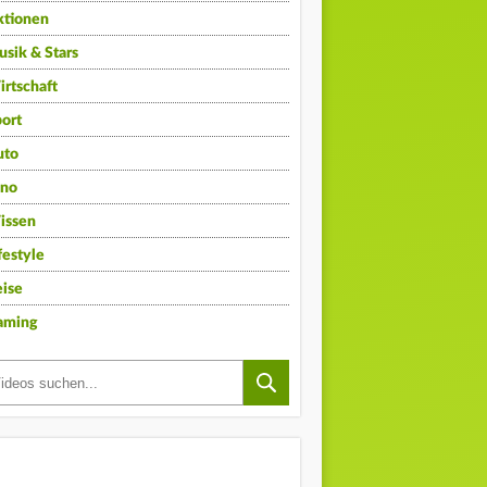
ktionen
sik & Stars
rtschaft
ort
uto
ino
issen
festyle
ise
aming