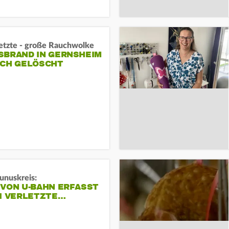
letzte - große Rauchwolke
BRAND IN GERNSHEIM E
CH GELÖSCHT
unuskreis:
 VON U-BAHN ERFASST
EI VERLETZTE…