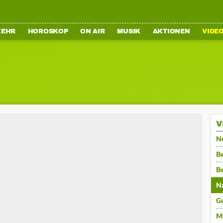
KEHR
HOROSKOP
ON AIR
MUSIK
AKTIONEN
VIDE
V
N
Be
B
N
G
M