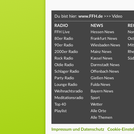
Du bist hier:
www.FFH.de
>>>
Video
RADIO
NEWS
RE
FFH Live
Hessen News
Nor
80er Radio
Frankfurt News
Ost
90er Radio
Wiesbaden News
Mit
2000er Radio
Mainz News
Rhe
Rock Radio
Kassel News
Süd
Oldie Radio
Darmstadt News
Schlager Radio
Offenbach News
Party Radio
Gießen News
Lounge Radio
Fulda News
Weihnachtsradio
Bayern News
Meditationsradio
Sport
Top 40
Wetter
Playlist
Alle Orte
Alle Themen
Impressum und Datenschutz
Cookie-Einste