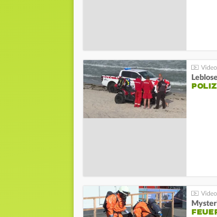
Leblos
POLIZ
Mysteri
FEUE