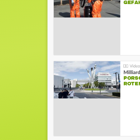
GEFA
Millia
PORSC
ROTE