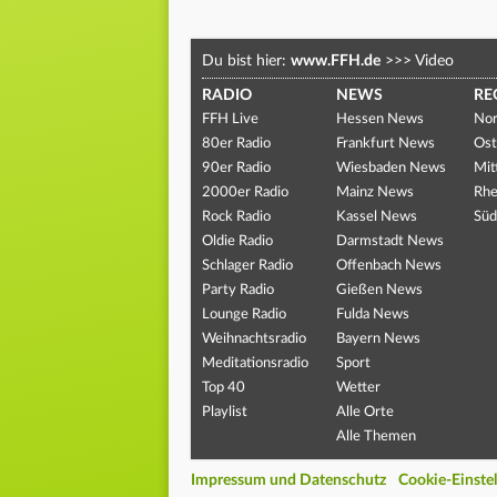
Du bist hier:
www.FFH.de
>>>
Video
RADIO
NEWS
RE
FFH Live
Hessen News
Nor
80er Radio
Frankfurt News
Ost
90er Radio
Wiesbaden News
Mit
2000er Radio
Mainz News
Rhe
Rock Radio
Kassel News
Süd
Oldie Radio
Darmstadt News
Schlager Radio
Offenbach News
Party Radio
Gießen News
Lounge Radio
Fulda News
Weihnachtsradio
Bayern News
Meditationsradio
Sport
Top 40
Wetter
Playlist
Alle Orte
Alle Themen
Impressum und Datenschutz
Cookie-Einste