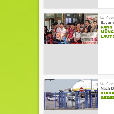
Bayern
FANS
MÜNC
LAUT
Nach D
SUCH
GEGE