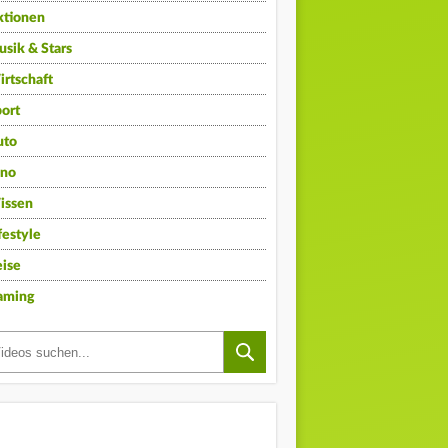
ktionen
sik & Stars
rtschaft
ort
uto
ino
issen
festyle
ise
aming