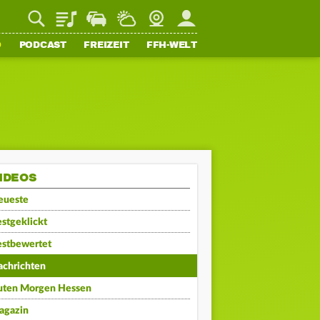
Playlist
Staupilot
Wetter
Webcam
Mein FFH
O
PODCAST
FREIZEIT
FFH-WELT
IDEOS
eueste
stgeklickt
estbewertet
achrichten
uten Morgen Hessen
agazin