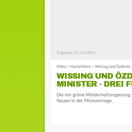
© glomex, 07.11.2024
Video
>
Nachrichten
>
Wissing und Özdemir a
WISSING UND ÖZD
MINISTER · DREI 
Die rot-grüne Minderheitsregierung v
Neuen in der Ministerriege.