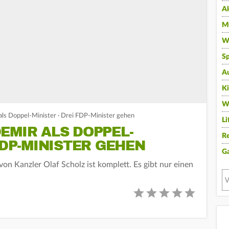
A
Mu
Wi
Sp
A
K
W
ls Doppel-Minister · Drei FDP-Minister gehen
Li
EMIR ALS DOPPEL-
Re
FDP-MINISTER GEHEN
G
on Kanzler Olaf Scholz ist komplett. Es gibt nur einen