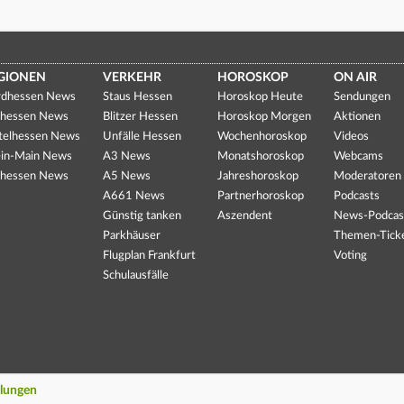
GIONEN
VERKEHR
HOROSKOP
ON AIR
dhessen News
Staus Hessen
Horoskop Heute
Sendungen
hessen News
Blitzer Hessen
Horoskop Morgen
Aktionen
telhessen News
Unfälle Hessen
Wochenhoroskop
Videos
in-Main News
A3 News
Monatshoroskop
Webcams
hessen News
A5 News
Jahreshoroskop
Moderatoren
A661 News
Partnerhoroskop
Podcasts
Günstig tanken
Aszendent
News-Podcas
Parkhäuser
Themen-Tick
Flugplan Frankfurt
Voting
Schulausfälle
llungen