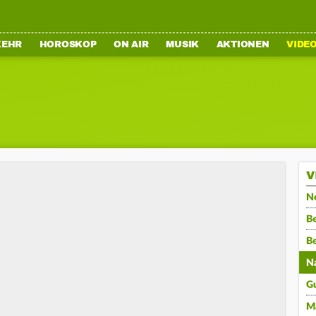
KEHR
HOROSKOP
ON AIR
MUSIK
AKTIONEN
VIDE
V
N
Be
B
N
G
M