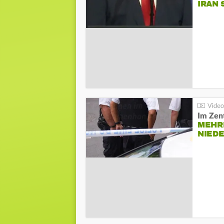
IRAN 
Im Zen
MEHR
NIED