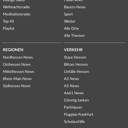
Lounge Radio
Fulda News
Weihnachtsradio
Bayern News
Meditationsradio
Sport
Top 40
Wetter
Playlist
Alle Orte
Alle Themen
REGIONEN
VERKEHR
Nordhessen News
Staus Hessen
Osthessen News
Blitzer Hessen
Mittelhessen News
Unfälle Hessen
Rhein-Main News
A3 News
Südhessen News
A5 News
A661 News
Günstig tanken
Parkhäuser
Flugplan Frankfurt
Schulausfälle