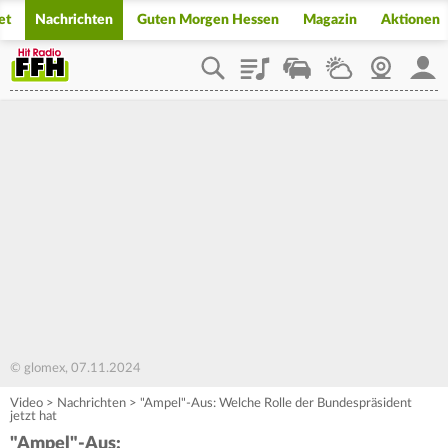
et
Nachrichten
Guten Morgen Hessen
Magazin
Aktionen
Playlist
Staupilot
Wetter
Webcam
Mein
© glomex, 07.11.2024
Video
>
Nachrichten
>
"Ampel"-Aus: Welche Rolle der Bundespräsident
jetzt hat
"Ampel"-Aus: