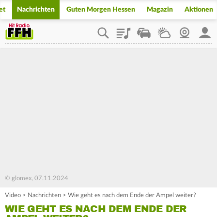
et
Nachrichten
Guten Morgen Hessen
Magazin
Aktionen
Playlist
Staupilot
Wetter
Webcam
Mein
© glomex, 07.11.2024
Video
>
Nachrichten
>
Wie geht es nach dem Ende der Ampel weiter?
WIE GEHT ES NACH DEM ENDE DER