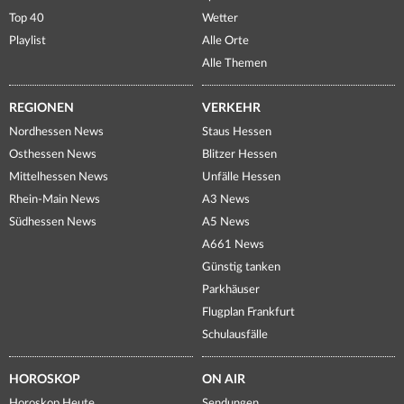
Top 40
Wetter
Playlist
Alle Orte
Alle Themen
REGIONEN
VERKEHR
Nordhessen News
Staus Hessen
Osthessen News
Blitzer Hessen
Mittelhessen News
Unfälle Hessen
Rhein-Main News
A3 News
Südhessen News
A5 News
A661 News
Günstig tanken
Parkhäuser
Flugplan Frankfurt
Schulausfälle
HOROSKOP
ON AIR
Horoskop Heute
Sendungen