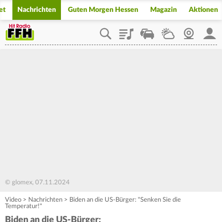
et
Nachrichten
Guten Morgen Hessen
Magazin
Aktionen
Playlist
Staupilot
Wetter
Webcam
Mein
© glomex, 07.11.2024
Video
>
Nachrichten
>
Biden an die US-Bürger: "Senken Sie die
Temperatur!"
Biden an die US-Bürger: