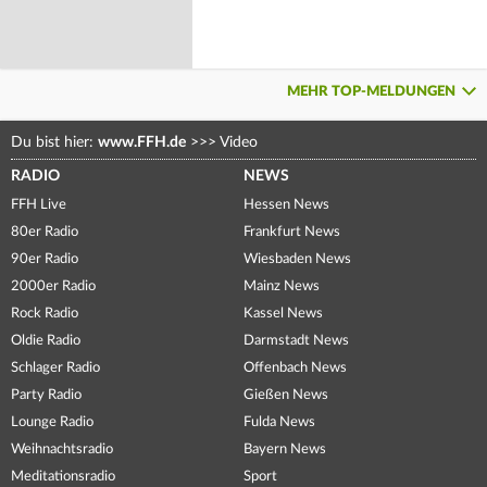
MEHR TOP-MELDUNGEN
Du bist hier:
www.FFH.de
>>>
Video
RADIO
NEWS
FFH Live
Hessen News
80er Radio
Frankfurt News
90er Radio
Wiesbaden News
2000er Radio
Mainz News
Rock Radio
Kassel News
Oldie Radio
Darmstadt News
Schlager Radio
Offenbach News
Party Radio
Gießen News
Lounge Radio
Fulda News
Weihnachtsradio
Bayern News
Meditationsradio
Sport