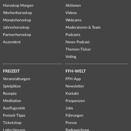
Horoskop Morgen
Aktionen
Wochenhoroskop
Videos
Monatshoroskop
Webcams
Jahreshoroskop
Moderatoren & Team
Partnerhoroskop
Podcasts
Aszendent
News-Podcast
Themen-Ticker
Voting
FREIZEIT
FFH-WELT
Veranstaltungen
FFH-App
Spielplätze
Newsletter
Rezepte
Kontakt
Meditation
Frequenzen
Ausflugsziele
Jobs
Freizeit-Tipps
Führungen
Ticketshop
Presse
Lotto Hessen
Radiowerbung