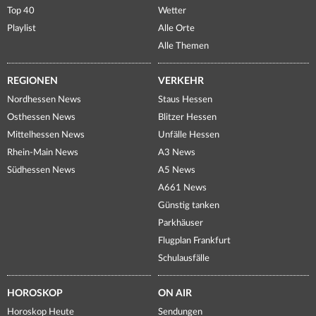
Top 40
Wetter
Playlist
Alle Orte
Alle Themen
REGIONEN
VERKEHR
Nordhessen News
Staus Hessen
Osthessen News
Blitzer Hessen
Mittelhessen News
Unfälle Hessen
Rhein-Main News
A3 News
Südhessen News
A5 News
A661 News
Günstig tanken
Parkhäuser
Flugplan Frankfurt
Schulausfälle
HOROSKOP
ON AIR
Horoskop Heute
Sendungen