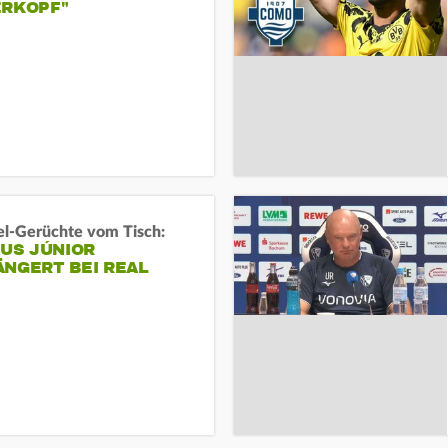
ERKOPF"
l-Gerüchte vom Tisch:
IUS JÚNIOR
ÄNGERT BEI REAL