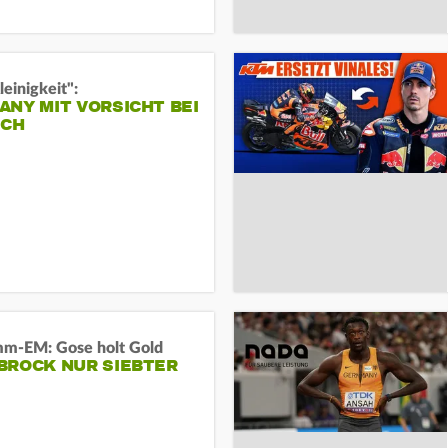
leinigkeit":
NY MIT VORSICHT BEI
ICH
m-EM: Gose holt Gold
BROCK NUR SIEBTER