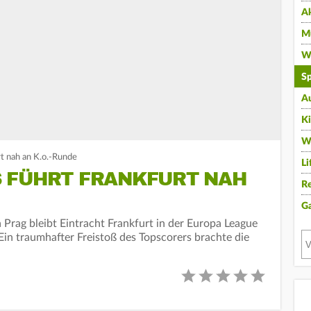
A
Mu
Wi
Sp
A
K
W
t nah an K.o.-Runde
Li
FÜHRT FRANKFURT NAH A
Re
G
Prag bleibt Eintracht Frankfurt in der Europa League
Ein traumhafter Freistoß des Topscorers brachte die