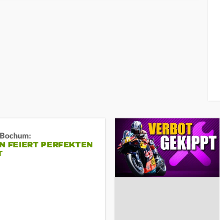
n Bochum:
N FEIERT PERFEKTEN
T