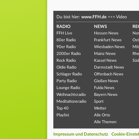
Du bist hier:
www.FFH.de
>>>
Video
RADIO
NEWS
RE
FFH Live
Hessen News
Nor
80er Radio
Frankfurt News
Ost
90er Radio
Wiesbaden News
Mit
2000er Radio
Mainz News
Rhe
Rock Radio
Kassel News
Süd
Oldie Radio
Darmstadt News
Schlager Radio
Offenbach News
Party Radio
Gießen News
Lounge Radio
Fulda News
Weihnachtsradio
Bayern News
Meditationsradio
Sport
Top 40
Wetter
Playlist
Alle Orte
Alle Themen
Impressum und Datenschutz
Cookie-Einste