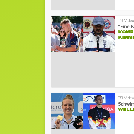
"Eine K
KOMPA
KIMM
Schwim
WELL