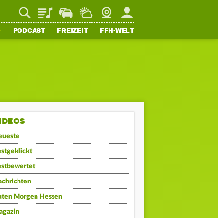
Playlist
Staupilot
Wetter
Webcam
Mein FFH
O
PODCAST
FREIZEIT
FFH-WELT
IDEOS
eueste
stgeklickt
estbewertet
achrichten
uten Morgen Hessen
agazin