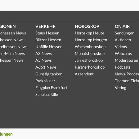
GIONEN
VERKEHR
HOROSKOP
ON AIR
dhessen News
Staus Hessen
Horoskop Heute
Sendungen
hessen News
Blitzer Hessen
Horoskop Morgen
Aktionen
telhessen News
Unfälle Hessen
Wochenhoroskop
Videos
in-Main News
A3 News
Monatshoroskop
Webcams
hessen News
A5 News
Jahreshoroskop
Moderatoren
A661 News
Partnerhoroskop
Podcasts
Günstig tanken
Aszendent
News-Podcas
Parkhäuser
Themen-Tick
Flugplan Frankfurt
Voting
Schulausfälle
llungen