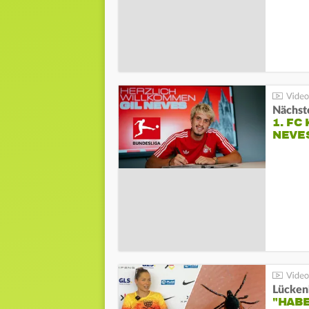
Nächste
1. FC
NEVE
Lücken
"HABE