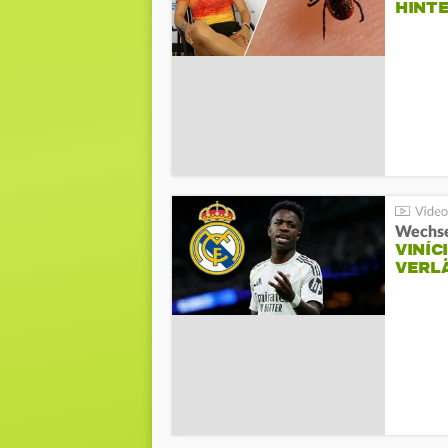
HINT
Wechse
VINÍC
VERL