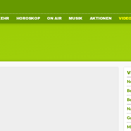
KEHR
HOROSKOP
ON AIR
MUSIK
AKTIONEN
VIDE
V
N
Be
B
N
G
M