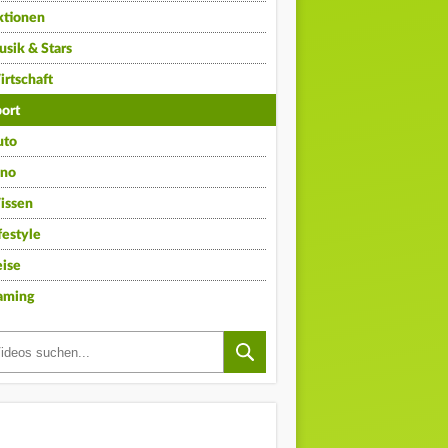
ktionen
sik & Stars
rtschaft
ort
uto
ino
issen
festyle
ise
aming