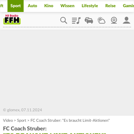
ft
Sport
Auto
Kino
Wissen
Lifestyle
Reise
Gami
Playlist
Staupilot
Wetter
Webcam
Mein
© glomex, 07.11.2024
Video
>
Sport
>
FC Coach Struber: "Es braucht Limit-Aktionen"
FC Coach Struber: