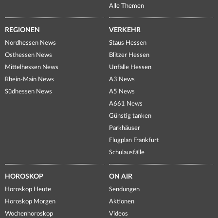
Alle Themen
REGIONEN
VERKEHR
Nordhessen News
Staus Hessen
Osthessen News
Blitzer Hessen
Mittelhessen News
Unfälle Hessen
Rhein-Main News
A3 News
Südhessen News
A5 News
A661 News
Günstig tanken
Parkhäuser
Flugplan Frankfurt
Schulausfälle
HOROSKOP
ON AIR
Horoskop Heute
Sendungen
Horoskop Morgen
Aktionen
Wochenhoroskop
Videos