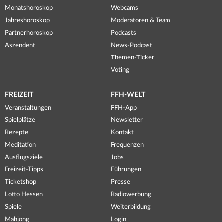
Monatshoroskop
Webcams
Jahreshoroskop
Moderatoren & Team
Partnerhoroskop
Podcasts
Aszendent
News-Podcast
Themen-Ticker
Voting
FREIZEIT
FFH-WELT
Veranstaltungen
FFH-App
Spielplätze
Newsletter
Rezepte
Kontakt
Meditation
Frequenzen
Ausflugsziele
Jobs
Freizeit-Tipps
Führungen
Ticketshop
Presse
Lotto Hessen
Radiowerbung
Spiele
Weiterbildung
Mahjong
Login