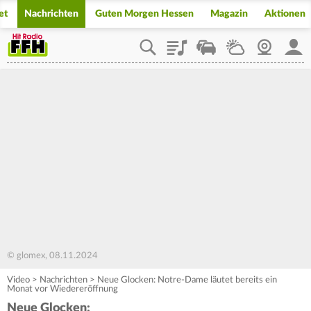
et
Nachrichten
Guten Morgen Hessen
Magazin
Aktionen
Playlist
Staupilot
Wetter
Webcam
Mein
© glomex, 08.11.2024
Video
>
Nachrichten
>
Neue Glocken: Notre-Dame läutet bereits ein
Monat vor Wiedereröffnung
Neue Glocken: