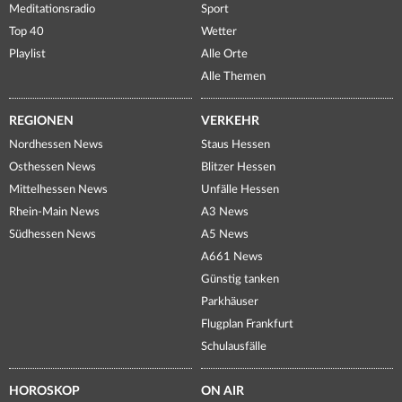
Meditationsradio
Sport
Top 40
Wetter
Playlist
Alle Orte
Alle Themen
REGIONEN
VERKEHR
Nordhessen News
Staus Hessen
Osthessen News
Blitzer Hessen
Mittelhessen News
Unfälle Hessen
Rhein-Main News
A3 News
Südhessen News
A5 News
A661 News
Günstig tanken
Parkhäuser
Flugplan Frankfurt
Schulausfälle
HOROSKOP
ON AIR