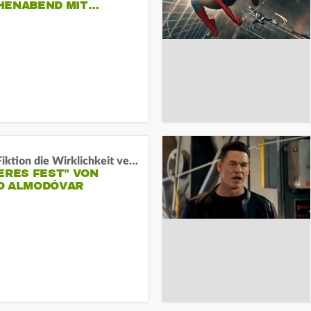
HENABEND MIT…
Wenn Fiktion die Wirklichkeit verschiebt:
ERES FEST" VON
O ALMODÓVAR