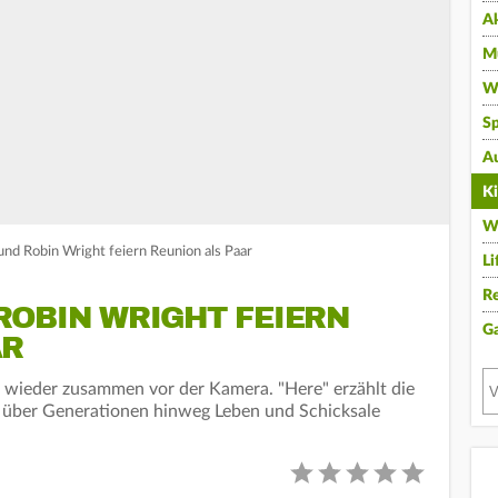
A
Mu
Wi
Sp
A
K
W
und Robin Wright feiern Reunion als Paar
Li
Re
ROBIN WRIGHT FEIERN
G
AR
wieder zusammen vor der Kamera. "Here" erzählt die
h über Generationen hinweg Leben und Schicksale