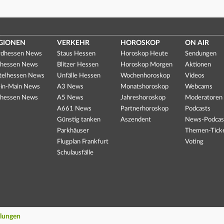
GIONEN
VERKEHR
HOROSKOP
ON AIR
dhessen News
Staus Hessen
Horoskop Heute
Sendungen
hessen News
Blitzer Hessen
Horoskop Morgen
Aktionen
telhessen News
Unfälle Hessen
Wochenhoroskop
Videos
in-Main News
A3 News
Monatshoroskop
Webcams
hessen News
A5 News
Jahreshoroskop
Moderatoren
A661 News
Partnerhoroskop
Podcasts
Günstig tanken
Aszendent
News-Podcas
Parkhäuser
Themen-Tick
Flugplan Frankfurt
Voting
Schulausfälle
llungen