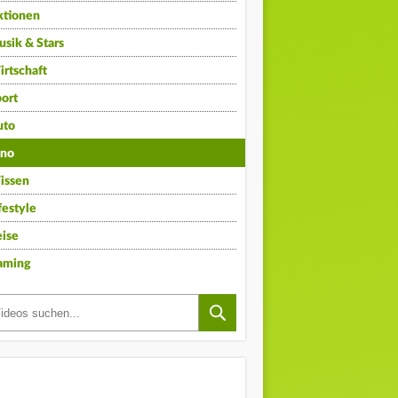
ktionen
sik & Stars
rtschaft
ort
uto
ino
issen
festyle
ise
aming