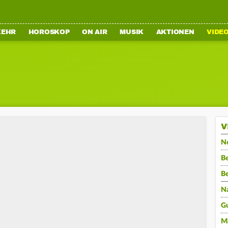
KEHR
HOROSKOP
ON AIR
MUSIK
AKTIONEN
VIDE
V
N
Be
B
N
G
M