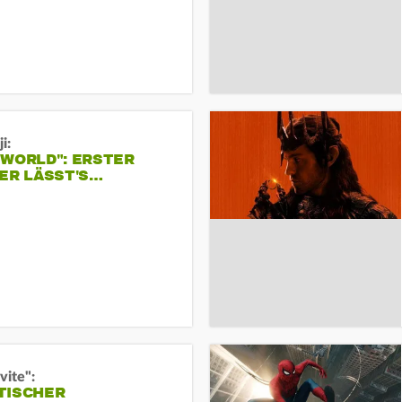
i:
 WORLD": ERSTER
ER LÄSST'S…
vite":
TISCHER