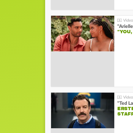
"YOU,
"Ted La
ERST
STAF