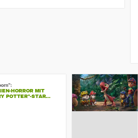
born":
IEN-HORROR MIT
RY POTTER"-STAR…