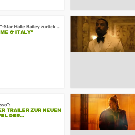
"Arielle"-Star Halle Bailey zurück auf der Leinwand:
 ME & ITALY"
sso":
ER TRAILER ZUR NEUEN
FEL DER…