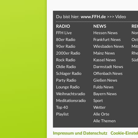
Du bist hier:
www.FFH.de
>>>
Video
RADIO
NEWS
RE
FFH Live
Hessen News
Nor
80er Radio
Frankfurt News
Ost
90er Radio
Wiesbaden News
Mit
2000er Radio
Mainz News
Rhe
Rock Radio
Kassel News
Süd
Oldie Radio
Darmstadt News
Schlager Radio
Offenbach News
Party Radio
Gießen News
Lounge Radio
Fulda News
Weihnachtsradio
Bayern News
Meditationsradio
Sport
Top 40
Wetter
Playlist
Alle Orte
Alle Themen
Impressum und Datenschutz
Cookie-Einste