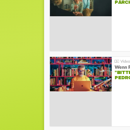
PÄRC
"BITT
PEDR