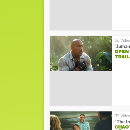
"Jumanj
OPEN
TRAIL
"The In
CHAO