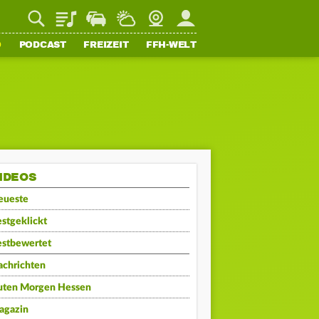
Playlist
Staupilot
Wetter
Webcam
Mein FFH
O
PODCAST
FREIZEIT
FFH-WELT
IDEOS
eueste
stgeklickt
estbewertet
achrichten
uten Morgen Hessen
agazin