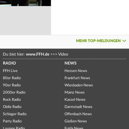
MEHR TOP-MELDUNGEN
Du bist hier:
www.FFH.de
>>>
Video
RADIO
NEWS
FFH Live
Hessen News
80er Radio
Frankfurt News
90er Radio
Wiesbaden News
2000er Radio
Mainz News
Rock Radio
Kassel News
Oldie Radio
Darmstadt News
Schlager Radio
Offenbach News
Party Radio
Gießen News
Lounge Radio
Fulda News