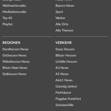
Weihnachtsradio
Bayern News
Meditationsradio
Sport
Top 40
Wetter
Playlist
Alle Orte
Alle Themen
REGIONEN
VERKEHR
Nordhessen News
Staus Hessen
Osthessen News
Blitzer Hessen
Mittelhessen News
Unfälle Hessen
Rhein-Main News
A3 News
Südhessen News
A5 News
A661 News
Günstig tanken
Parkhäuser
Flugplan Frankfurt
Schulausfälle