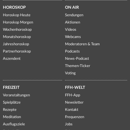
HOROSKOP
ON AIR
Horoskop Heute
Sendungen
Horoskop Morgen
Aktionen
Wochenhoroskop
Videos
Monatshoroskop
Webcams
Jahreshoroskop
Moderatoren & Team
Partnerhoroskop
Podcasts
Aszendent
News-Podcast
Themen-Ticker
Voting
FREIZEIT
FFH-WELT
Veranstaltungen
FFH-App
Spielplätze
Newsletter
Rezepte
Kontakt
Meditation
Frequenzen
Ausflugsziele
Jobs