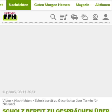
et
Nachrichten
Guten Morgen Hessen
Magazin
Aktionen
Playlist
Staupilot
Wetter
Webcam
Mein
© glomex, 08.11.2024
Video
>
Nachrichten
>
Scholz bereit zu Gesprächen über Termin für
Neuwahl
SCHOLZ BEREIT ZU GESPRÄCHEN ÜBER