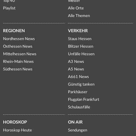
Top 40
Wetter
Playlist
Alle Orte
Alle Themen
REGIONEN
VERKEHR
Nordhessen News
Staus Hessen
Osthessen News
Blitzer Hessen
Mittelhessen News
Unfälle Hessen
Rhein-Main News
A3 News
Südhessen News
A5 News
A661 News
Günstig tanken
Parkhäuser
Flugplan Frankfurt
Schulausfälle
HOROSKOP
ON AIR
Horoskop Heute
Sendungen