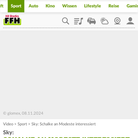
ft
Sport
Auto
Kino
Wissen
Lifestyle
Reise
Gami
Playlist
Staupilot
Wetter
Webcam
Mein
© glomex, 08.11.2024
Video
>
Sport
>
Sky: Schalke an Modeste interessiert
Sky: