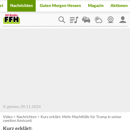
et
Nachrichten
Guten Morgen Hessen
Magazin
Aktionen
Playlist
Staupilot
Wetter
Webcam
Mein
© glomex, 09.11.2024
Video
>
Nachrichten
>
Kurz erklärt: Mehr Machtfülle für Trump in seiner
zweiten Amtszeit
Kurz erklärt: