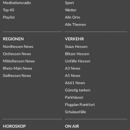
Meditationsradio
Sport
Top 40
Wetter
Playlist
Alle Orte
Alle Themen
REGIONEN
VERKEHR
Nordhessen News
Staus Hessen
Osthessen News
Blitzer Hessen
Mittelhessen News
Unfälle Hessen
Rhein-Main News
A3 News
Südhessen News
A5 News
A661 News
Günstig tanken
Parkhäuser
Flugplan Frankfurt
Schulausfälle
HOROSKOP
ON AIR