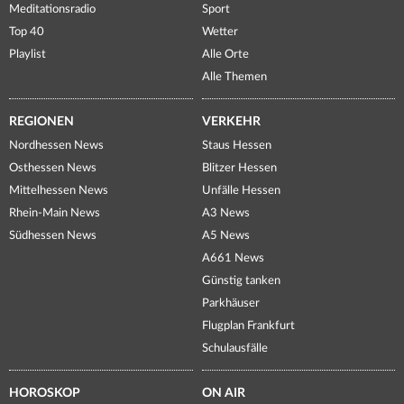
Meditationsradio
Sport
Top 40
Wetter
Playlist
Alle Orte
Alle Themen
REGIONEN
VERKEHR
Nordhessen News
Staus Hessen
Osthessen News
Blitzer Hessen
Mittelhessen News
Unfälle Hessen
Rhein-Main News
A3 News
Südhessen News
A5 News
A661 News
Günstig tanken
Parkhäuser
Flugplan Frankfurt
Schulausfälle
HOROSKOP
ON AIR