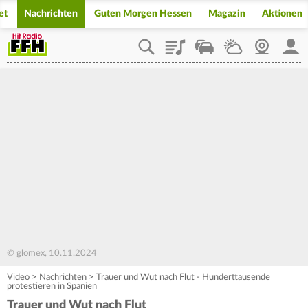
et
Nachrichten
Guten Morgen Hessen
Magazin
Aktionen
Playlist
Staupilot
Wetter
Webcam
Mein
© glomex, 10.11.2024
Video
>
Nachrichten
>
Trauer und Wut nach Flut - Hunderttausende
protestieren in Spanien
Trauer und Wut nach Flut