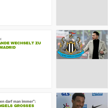
:
ANDE WECHSELT ZU
 MADRID
en darf man immer":
GELS GROSSES O