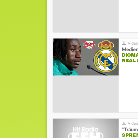
Medien
DIOM
REAL
"Träum
SPREN