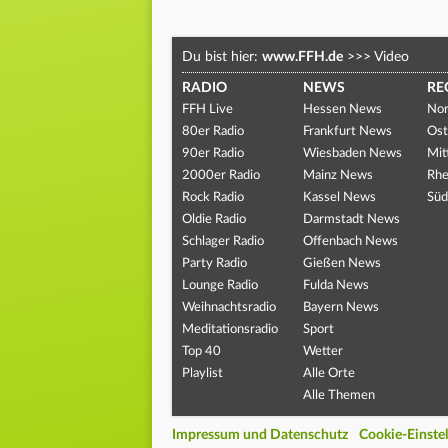
Du bist hier:
www.FFH.de
>>>
Video
RADIO
NEWS
RE
FFH Live
Hessen News
Nor
80er Radio
Frankfurt News
Ost
90er Radio
Wiesbaden News
Mit
2000er Radio
Mainz News
Rhe
Rock Radio
Kassel News
Süd
Oldie Radio
Darmstadt News
Schlager Radio
Offenbach News
Party Radio
Gießen News
Lounge Radio
Fulda News
Weihnachtsradio
Bayern News
Meditationsradio
Sport
Top 40
Wetter
Playlist
Alle Orte
Alle Themen
Impressum und Datenschutz
Cookie-Einste