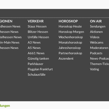
GIONEN
VERKEHR
HOROSKOP
ON AIR
dhessen News
Staus Hessen
Horoskop Heute
Sendungen
hessen News
Blitzer Hessen
Horoskop Morgen
Aktionen
telhessen News
Unfälle Hessen
Wochenhoroskop
Videos
in-Main News
A3 News
Monatshoroskop
Webcams
hessen News
A5 News
Jahreshoroskop
Moderatoren
A661 News
Partnerhoroskop
Podcasts
Günstig tanken
Aszendent
News-Podcas
Parkhäuser
Themen-Tick
Flugplan Frankfurt
Voting
Schulausfälle
llungen