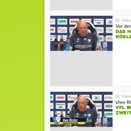
DAS 
RÖSL
VFL 
ZWEI