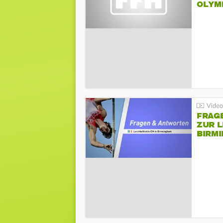
LYMPI
FRAG
ZUR L
BIRM