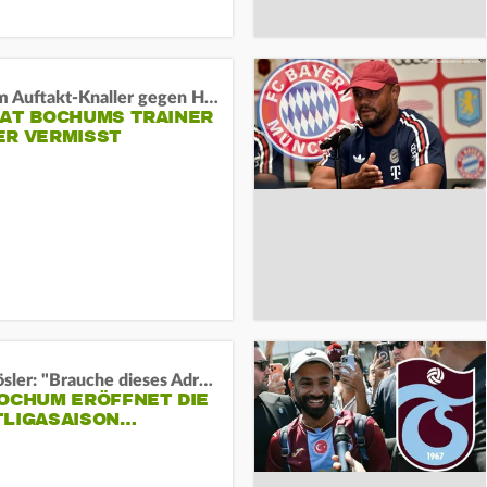
Vor dem Auftakt-Knaller gegen Hertha:
HAT BOCHUMS TRAINER
ER VERMISST
Uwe Rösler: "Brauche dieses Adrenalin"
BOCHUM ERÖFFNET DIE
TLIGASAISON…