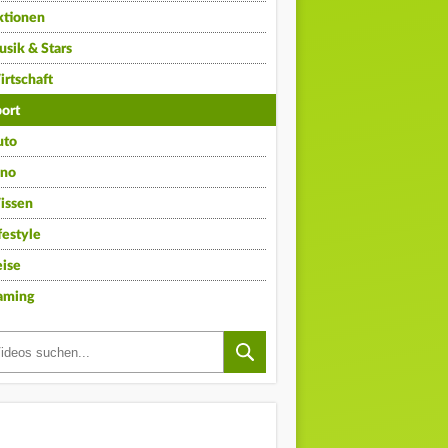
ktionen
sik & Stars
rtschaft
ort
uto
ino
issen
festyle
ise
aming