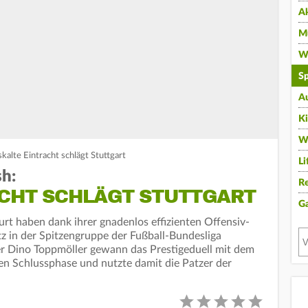
A
Mu
Wi
Sp
A
K
W
alte Eintracht schlägt Stuttgart
Li
h:
Re
ACHT SCHLÄGT STUTTGART
G
urt haben dank ihrer gnadenlos effizienten Offensiv-
z in der Spitzengruppe der Fußball-Bundesliga
er Dino Toppmöller gewann das Prestigeduell mit dem
en Schlussphase und nutzte damit die Patzer der