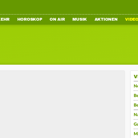
KEHR
HOROSKOP
ON AIR
MUSIK
AKTIONEN
VIDE
V
N
Be
B
N
G
M