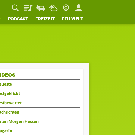
Playlist
Staupilot
Wetter
Webcam
Mein FFH
O
PODCAST
FREIZEIT
FFH-WELT
IDEOS
eueste
stgeklickt
estbewertet
achrichten
uten Morgen Hessen
agazin