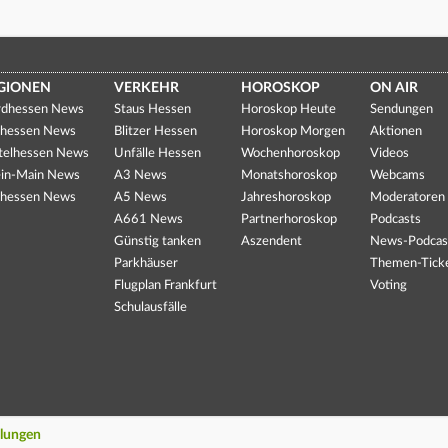
GIONEN
VERKEHR
HOROSKOP
ON AIR
dhessen News
Staus Hessen
Horoskop Heute
Sendungen
hessen News
Blitzer Hessen
Horoskop Morgen
Aktionen
telhessen News
Unfälle Hessen
Wochenhoroskop
Videos
in-Main News
A3 News
Monatshoroskop
Webcams
hessen News
A5 News
Jahreshoroskop
Moderatoren
A661 News
Partnerhoroskop
Podcasts
Günstig tanken
Aszendent
News-Podcas
Parkhäuser
Themen-Tick
Flugplan Frankfurt
Voting
Schulausfälle
llungen