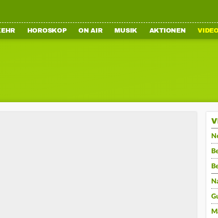
KEHR
HOROSKOP
ON AIR
MUSIK
AKTIONEN
VIDE
V
N
Be
B
N
G
M