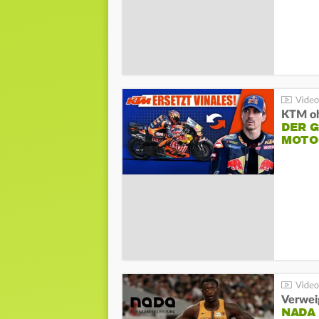
KTM oh
DER 
MOTO
Verwei
NADA