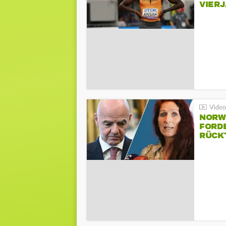
VIER
NORW
FORD
RÜCK