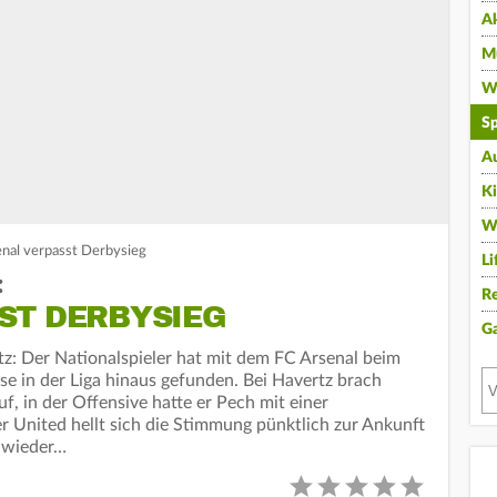
A
Mu
Wi
Sp
A
K
W
nal verpasst Derbysieg
Li
:
Re
ST DERBYSIEG
G
: Der Nationalspieler hat mit dem FC Arsenal beim
se in der Liga hinaus gefunden. Bei Havertz brach
, in der Offensive hatte er Pech mit einer
 United hellt sich die Stimmung pünktlich zur Ankunft
 wieder…