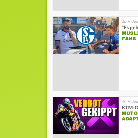
"Es geh
MUSL
FANS
KTM-Ge
MOTO
ADAP