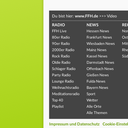
Du bist hier:
www.FFH.de
>>>
Video
RADIO
NEWS
RE
FFH Live
Hessen News
Nor
80er Radio
Frankfurt News
Ost
90er Radio
Wiesbaden News
Mit
2000er Radio
Mainz News
Rhe
Rock Radio
Kassel News
Süd
Oldie Radio
Darmstadt News
Schlager Radio
Offenbach News
Party Radio
Gießen News
Lounge Radio
Fulda News
Weihnachtsradio
Bayern News
Meditationsradio
Sport
Top 40
Wetter
Playlist
Alle Orte
Alle Themen
Impressum und Datenschutz
Cookie-Einste