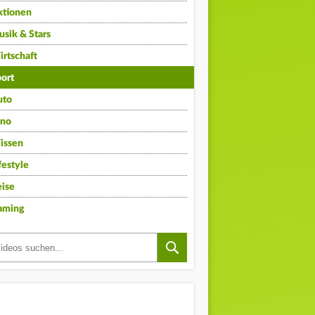
ktionen
sik & Stars
rtschaft
ort
uto
ino
issen
festyle
ise
aming