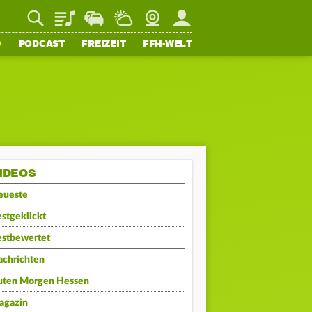
Playlist
Staupilot
Wetter
Webcam
Mein FFH
O
PODCAST
FREIZEIT
FFH-WELT
IDEOS
eueste
stgeklickt
estbewertet
achrichten
uten Morgen Hessen
agazin