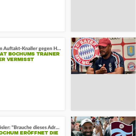
Vor dem Auftakt-Knaller gegen Hertha:
HAT BOCHUMS TRAINER
ER VERMISST
Uwe Rösler: "Brauche dieses Adrenalin"
BOCHUM ERÖFFNET DIE