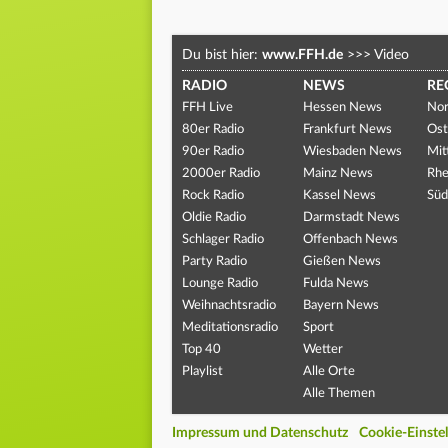
Du bist hier:
www.FFH.de
>>>
Video
RADIO
NEWS
RE
FFH Live
Hessen News
Nor
80er Radio
Frankfurt News
Ost
90er Radio
Wiesbaden News
Mit
2000er Radio
Mainz News
Rhe
Rock Radio
Kassel News
Süd
Oldie Radio
Darmstadt News
Schlager Radio
Offenbach News
Party Radio
Gießen News
Lounge Radio
Fulda News
Weihnachtsradio
Bayern News
Meditationsradio
Sport
Top 40
Wetter
Playlist
Alle Orte
Alle Themen
Impressum und Datenschutz
Cookie-Einste