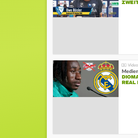
ZWEI
Medien
DIOM
REAL