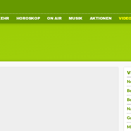
KEHR
HOROSKOP
ON AIR
MUSIK
AKTIONEN
VIDE
V
N
Be
B
N
G
M