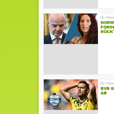
NORW
FORD
RÜCK
BVB 
AB