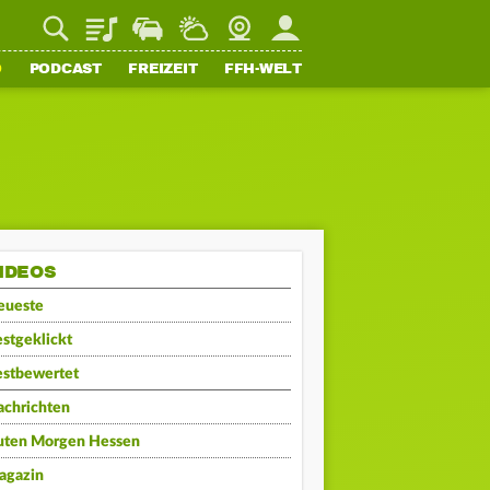
Playlist
Staupilot
Wetter
Webcam
Mein FFH
O
PODCAST
FREIZEIT
FFH-WELT
IDEOS
eueste
stgeklickt
estbewertet
achrichten
uten Morgen Hessen
agazin