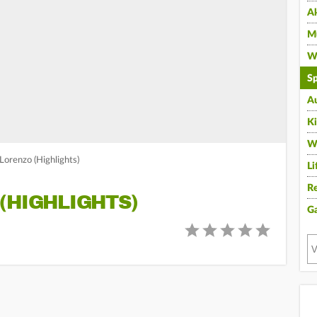
A
Mu
Wi
Sp
A
K
W
Lorenzo (Highlights)
Li
Re
(HIGHLIGHTS)
G