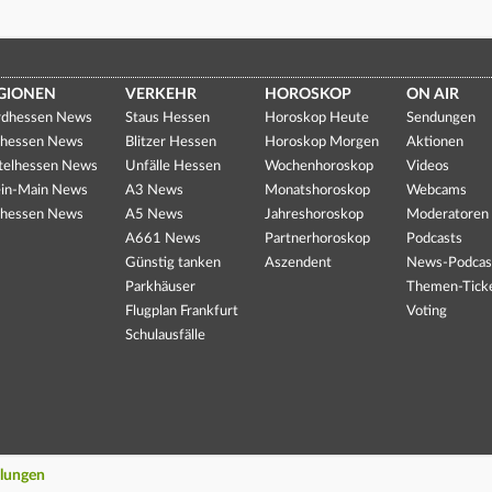
GIONEN
VERKEHR
HOROSKOP
ON AIR
dhessen News
Staus Hessen
Horoskop Heute
Sendungen
hessen News
Blitzer Hessen
Horoskop Morgen
Aktionen
telhessen News
Unfälle Hessen
Wochenhoroskop
Videos
in-Main News
A3 News
Monatshoroskop
Webcams
hessen News
A5 News
Jahreshoroskop
Moderatoren
A661 News
Partnerhoroskop
Podcasts
Günstig tanken
Aszendent
News-Podcas
Parkhäuser
Themen-Tick
Flugplan Frankfurt
Voting
Schulausfälle
llungen