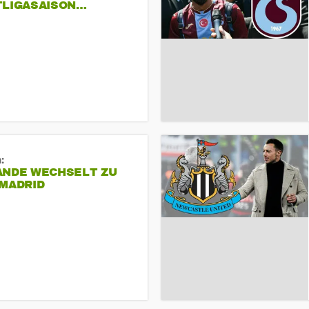
TLIGASAISON…
:
ANDE WECHSELT ZU
 MADRID