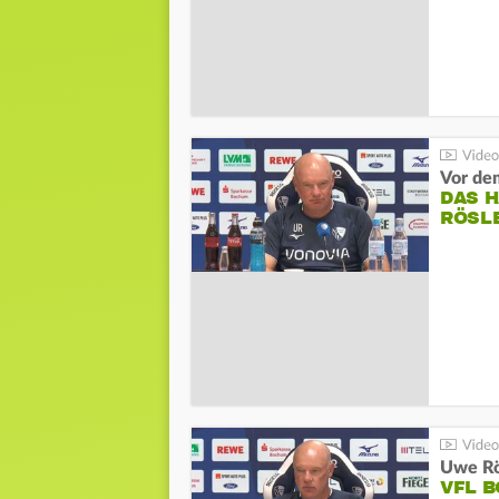
DAS 
RÖSL
VFL 