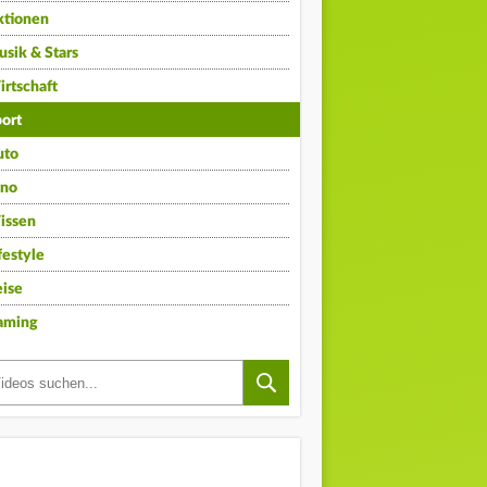
ktionen
sik & Stars
rtschaft
ort
uto
ino
issen
festyle
ise
aming