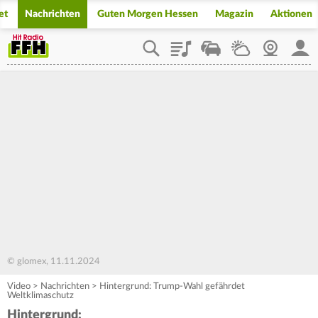
et
Nachrichten
Guten Morgen Hessen
Magazin
Aktionen
Playlist
Staupilot
Wetter
Webcam
Mein
© glomex, 11.11.2024
Video
>
Nachrichten
>
Hintergrund: Trump-Wahl gefährdet
Weltklimaschutz
Hintergrund: