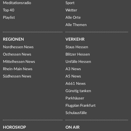
Meditationsradio
Sport
Top 40
Wetter
Playlist
Alle Orte
Alle Themen
REGIONEN
VERKEHR
Nordhessen News
Staus Hessen
Osthessen News
Blitzer Hessen
Mittelhessen News
Unfälle Hessen
Rhein-Main News
A3 News
Südhessen News
A5 News
A661 News
Günstig tanken
Parkhäuser
Flugplan Frankfurt
Schulausfälle
HOROSKOP
ON AIR