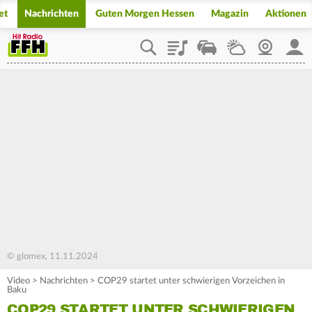
et
Nachrichten
Guten Morgen Hessen
Magazin
Aktionen
Playlist
Staupilot
Wetter
Webcam
Mein
© glomex, 11.11.2024
Video
>
Nachrichten
>
COP29 startet unter schwierigen Vorzeichen in
Baku
COP29 STARTET UNTER SCHWIERIGEN