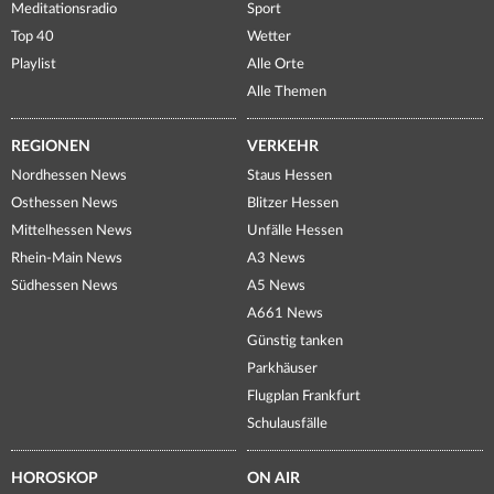
Meditationsradio
Sport
Top 40
Wetter
Playlist
Alle Orte
Alle Themen
REGIONEN
VERKEHR
Nordhessen News
Staus Hessen
Osthessen News
Blitzer Hessen
Mittelhessen News
Unfälle Hessen
Rhein-Main News
A3 News
Südhessen News
A5 News
A661 News
Günstig tanken
Parkhäuser
Flugplan Frankfurt
Schulausfälle
HOROSKOP
ON AIR