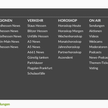
GIONEN
VERKEHR
HOROSKOP
ON AIR
dhessen News
Staus Hessen
Horoskop Heute
Sendungen
hessen News
Blitzer Hessen
Horoskop Morgen
Aktionen
telhessen News
Unfälle Hessen
Wochenhoroskop
Videos
in-Main News
A3 News
Monatshoroskop
Webcams
hessen News
A5 News
Jahreshoroskop
Moderatoren
A661 News
Partnerhoroskop
Podcasts
Günstig tanken
Aszendent
News-Podcas
Parkhäuser
Themen-Tick
Flugplan Frankfurt
Voting
Schulausfälle
llungen