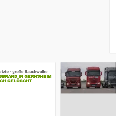
letzte - große Rauchwolke
BRAND IN GERNSHEIM E
CH GELÖSCHT