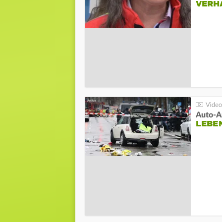
VERH
LEBE