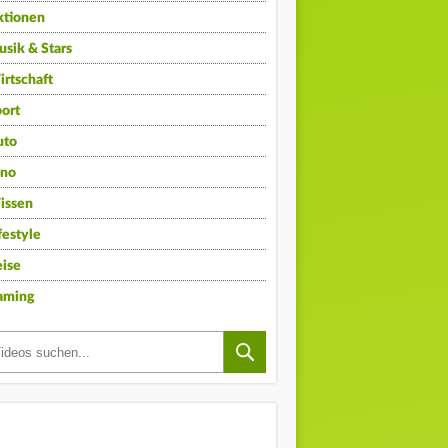
ktionen
sik & Stars
rtschaft
ort
uto
ino
issen
festyle
ise
aming