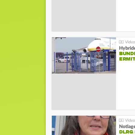
Hybrid
BUND
ERMI
Notlag
DLRG 