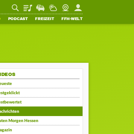
Playlist
Staupilot
Wetter
Webcam
Mein FFH
O
PODCAST
FREIZEIT
FFH-WELT
IDEOS
eueste
stgeklickt
estbewertet
achrichten
uten Morgen Hessen
agazin