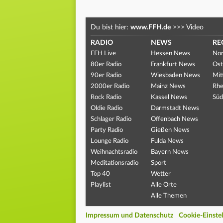
Du bist hier:
www.FFH.de
>>>
Video
RADIO
NEWS
RE
FFH Live
Hessen News
Nor
80er Radio
Frankfurt News
Ost
90er Radio
Wiesbaden News
Mit
2000er Radio
Mainz News
Rhe
Rock Radio
Kassel News
Süd
Oldie Radio
Darmstadt News
Schlager Radio
Offenbach News
Party Radio
Gießen News
Lounge Radio
Fulda News
Weihnachtsradio
Bayern News
Meditationsradio
Sport
Top 40
Wetter
Playlist
Alle Orte
Alle Themen
Impressum und Datenschutz
Cookie-Einste