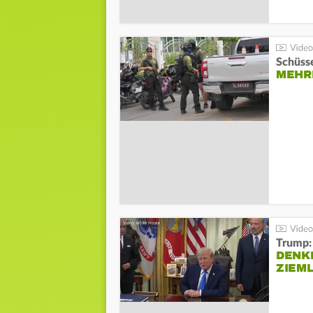
Schüsse
MEHRE
Trump:
DENKE
ZIEML