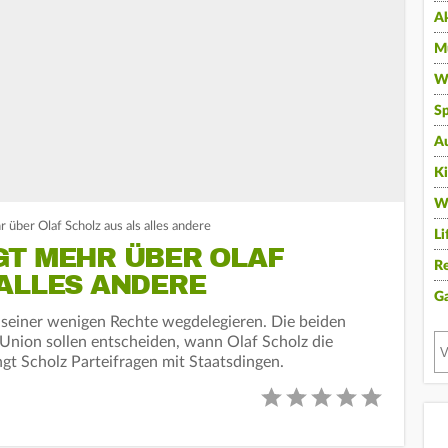
A
Mu
Wi
Sp
A
K
W
über Olaf Scholz aus als alles andere
Li
GT MEHR ÜBER OLAF
Re
 ALLES ANDERE
G
s seiner wenigen Rechte wegdelegieren. Die beiden
Union sollen entscheiden, wann Olaf Scholz die
gt Scholz Parteifragen mit Staatsdingen.