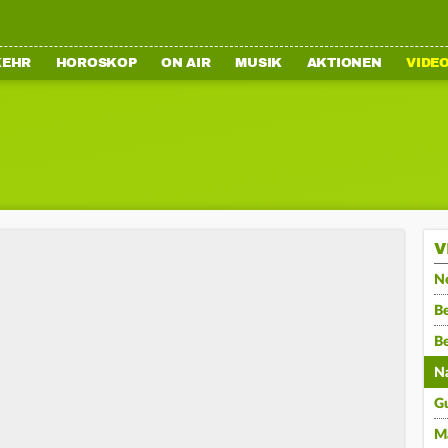
KEHR
HOROSKOP
ON AIR
MUSIK
AKTIONEN
VIDE
V
N
Be
B
N
G
M