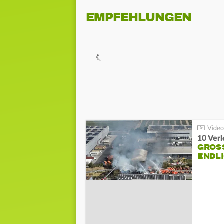
EMPFEHLUNGEN
10 Ver
GROSS
NDLI