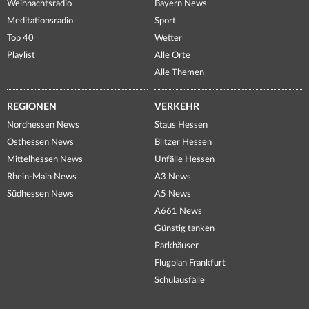
Weihnachtsradio
Bayern News
Meditationsradio
Sport
Top 40
Wetter
Playlist
Alle Orte
Alle Themen
REGIONEN
VERKEHR
Nordhessen News
Staus Hessen
Osthessen News
Blitzer Hessen
Mittelhessen News
Unfälle Hessen
Rhein-Main News
A3 News
Südhessen News
A5 News
A661 News
Günstig tanken
Parkhäuser
Flugplan Frankfurt
Schulausfälle