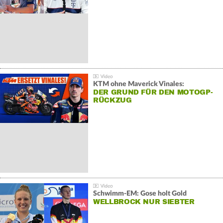
KTM ohne Maverick Vinales:
DER GRUND FÜR DEN MOTOGP-
RÜCKZUG
Schwimm-EM: Gose holt Gold
WELLBROCK NUR SIEBTER