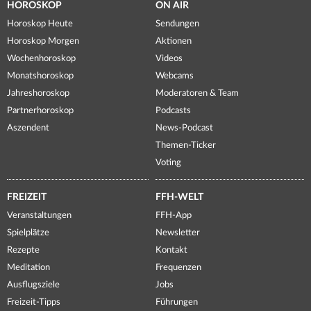
HOROSKOP
ON AIR
Horoskop Heute
Sendungen
Horoskop Morgen
Aktionen
Wochenhoroskop
Videos
Monatshoroskop
Webcams
Jahreshoroskop
Moderatoren & Team
Partnerhoroskop
Podcasts
Aszendent
News-Podcast
Themen-Ticker
Voting
FREIZEIT
FFH-WELT
Veranstaltungen
FFH-App
Spielplätze
Newsletter
Rezepte
Kontakt
Meditation
Frequenzen
Ausflugsziele
Jobs
Freizeit-Tipps
Führungen