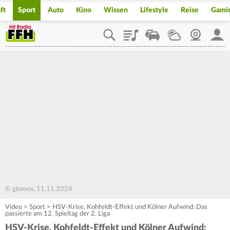
ft
Sport
Auto
Kino
Wissen
Lifestyle
Reise
Gami
Playlist
Staupilot
Wetter
Webcam
Mein
© glomex, 11.11.2024
Video
>
Sport
>
HSV-Krise, Kohfeldt-Effekt und Kölner Aufwind: Das
passierte am 12. Spieltag der 2. Liga
HSV-Krise, Kohfeldt-Effekt und Kölner Aufwind: