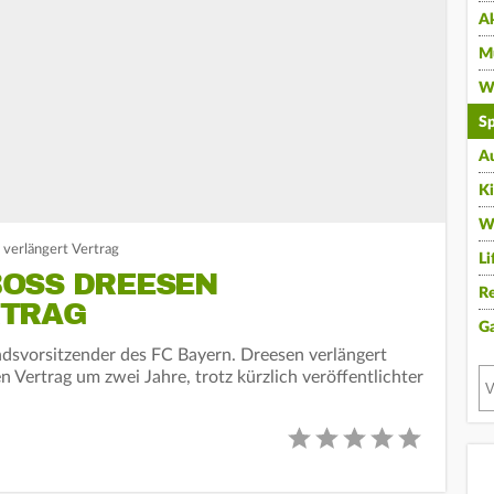
A
Mu
Wi
Sp
A
K
W
verlängert Vertrag
Li
OSS DREESEN
Re
RTRAG
G
ndsvorsitzender des FC Bayern. Dreesen verlängert
Vertrag um zwei Jahre, trotz kürzlich veröffentlichter