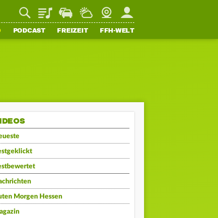
Playlist
Staupilot
Wetter
Webcam
Mein FFH
O
PODCAST
FREIZEIT
FFH-WELT
IDEOS
eueste
stgeklickt
estbewertet
achrichten
uten Morgen Hessen
agazin