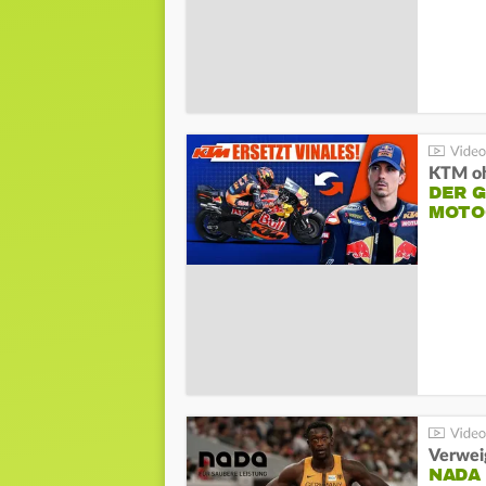
KTM oh
DER 
MOTO
Verwei
NADA