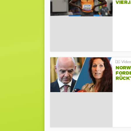
VIER
NORW
FORD
RÜCK