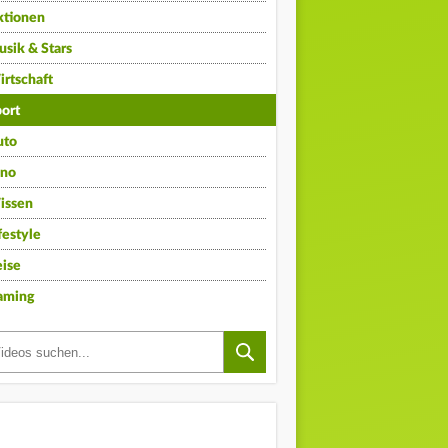
ktionen
sik & Stars
rtschaft
ort
uto
ino
issen
festyle
ise
aming