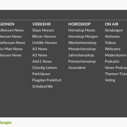
GIONEN
VERKEHR
HOROSKOP
ON AIR
dhessen News
Staus Hessen
Horoskop Heute
Sendungen
hessen News
Blitzer Hessen
Horoskop Morgen
Aktionen
telhessen News
Unfälle Hessen
Wochenhoroskop
Videos
in-Main News
A3 News
Monatshoroskop
Webcams
hessen News
A5 News
Jahreshoroskop
Moderatoren
A661 News
Partnerhoroskop
Podcasts
Günstig tanken
Aszendent
News-Podcas
Parkhäuser
Themen-Tick
Flugplan Frankfurt
Voting
Schulausfälle
llungen