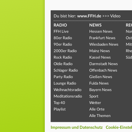
Du bist hier:
www.FFH.de
>>>
Video
RADIO
NEWS
RE
FFH Live
Hessen News
Nor
80er Radio
Frankfurt News
Ost
90er Radio
Wiesbaden News
Mit
2000er Radio
Mainz News
Rhe
Rock Radio
Kassel News
Süd
Oldie Radio
Darmstadt News
Schlager Radio
Offenbach News
Party Radio
Gießen News
Lounge Radio
Fulda News
Weihnachtsradio
Bayern News
Meditationsradio
Sport
Top 40
Wetter
Playlist
Alle Orte
Alle Themen
Impressum und Datenschutz
Cookie-Einste