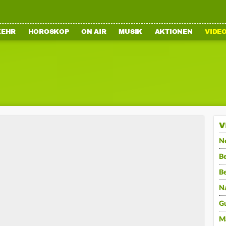
KEHR
HOROSKOP
ON AIR
MUSIK
AKTIONEN
VIDE
V
N
Be
B
N
G
M