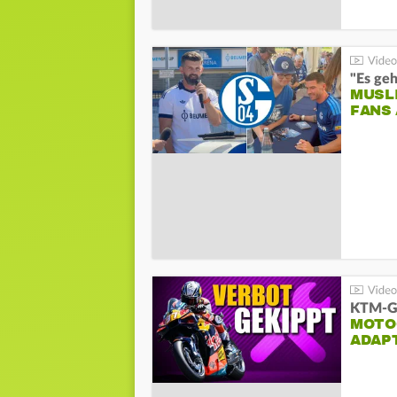
"Es geh
MUSL
FANS
KTM-Ge
MOTO
ADAP