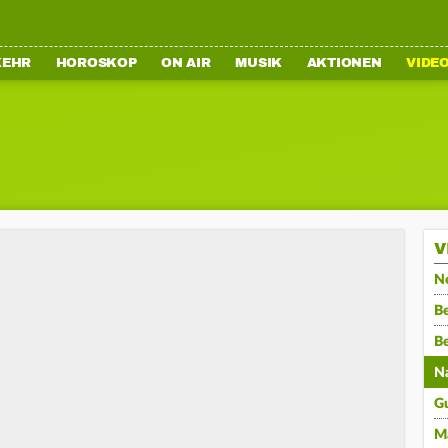
KEHR
HOROSKOP
ON AIR
MUSIK
AKTIONEN
VIDE
V
N
Be
B
N
G
M