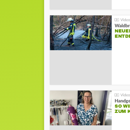
Waldbr
NEUE
ENTD
Handge
SO WI
ZUM 