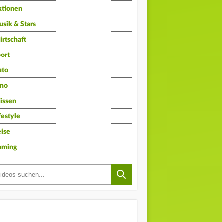
ktionen
sik & Stars
rtschaft
ort
uto
ino
issen
festyle
ise
aming