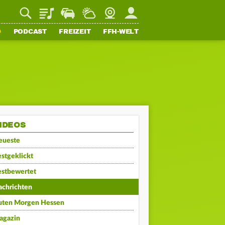
Playlist
Staupilot
Wetter
Webcam
Mein FFH
O
PODCAST
FREIZEIT
FFH-WELT
IDEOS
eueste
stgeklickt
estbewertet
achrichten
uten Morgen Hessen
agazin