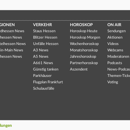
GIONEN
VERKEHR
HOROSKOP
ON AIR
dhessen News
Staus Hessen
Horoskop Heute
Sendungen
hessen News
Blitzer Hessen
Horoskop Morgen
Aktionen
telhessen News
Unfälle Hessen
Wochenhoroskop
Videos
in-Main News
A3 News
Monatshoroskop
Webcams
hessen News
A5 News
Jahreshoroskop
Moderatoren
A661 News
Partnerhoroskop
Podcasts
Günstig tanken
Aszendent
News-Podcas
Parkhäuser
Themen-Tick
Flugplan Frankfurt
Voting
Schulausfälle
llungen