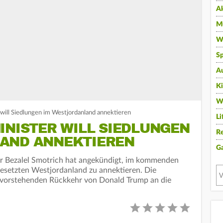
A
Mu
Wi
Sp
A
K
W
 will Siedlungen im Westjordanland annektieren
Li
INISTER WILL SIEDLUNGEN
Re
AND ANNEKTIEREN
G
ter Bezalel Smotrich hat angekündigt, im kommenden
 besetzten Westjordanland zu annektieren. Die
 bevorstehenden Rückkehr von Donald Trump an die