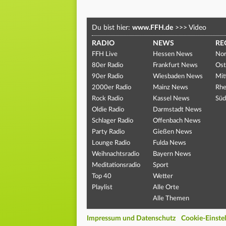
Du bist hier:
www.FFH.de
>>>
Video
RADIO
NEWS
RE
FFH Live
Hessen News
Nor
80er Radio
Frankfurt News
Ost
90er Radio
Wiesbaden News
Mit
2000er Radio
Mainz News
Rhe
Rock Radio
Kassel News
Süd
Oldie Radio
Darmstadt News
Schlager Radio
Offenbach News
Party Radio
Gießen News
Lounge Radio
Fulda News
Weihnachtsradio
Bayern News
Meditationsradio
Sport
Top 40
Wetter
Playlist
Alle Orte
Alle Themen
Impressum und Datenschutz
Cookie-Einste