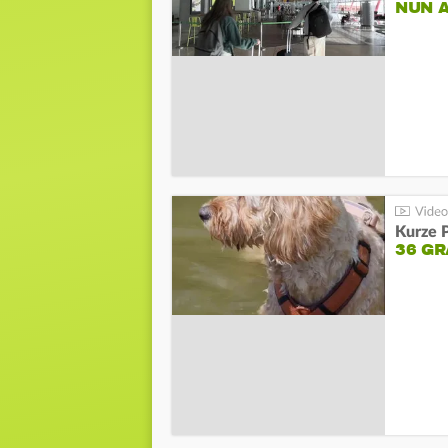
NUN 
Kurze P
36 G