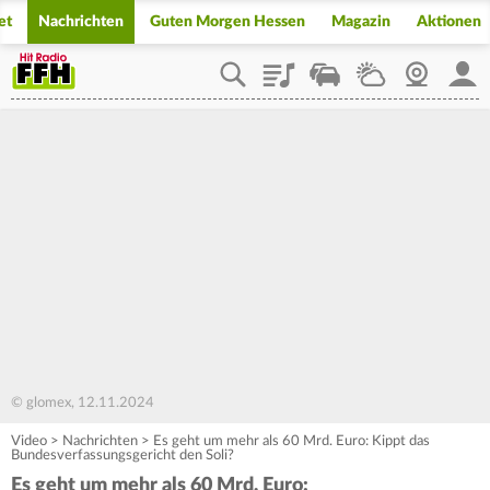
et
Nachrichten
Guten Morgen Hessen
Magazin
Aktionen
Playlist
Staupilot
Wetter
Webcam
Mein
© glomex, 12.11.2024
Video
>
Nachrichten
>
Es geht um mehr als 60 Mrd. Euro: Kippt das
Bundesverfassungsgericht den Soli?
Es geht um mehr als 60 Mrd. Euro: