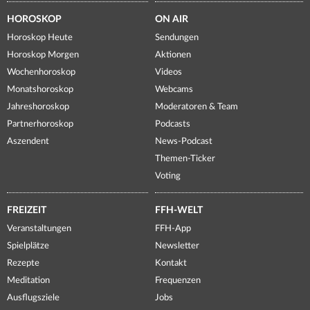
HOROSKOP
ON AIR
Horoskop Heute
Sendungen
Horoskop Morgen
Aktionen
Wochenhoroskop
Videos
Monatshoroskop
Webcams
Jahreshoroskop
Moderatoren & Team
Partnerhoroskop
Podcasts
Aszendent
News-Podcast
Themen-Ticker
Voting
FREIZEIT
FFH-WELT
Veranstaltungen
FFH-App
Spielplätze
Newsletter
Rezepte
Kontakt
Meditation
Frequenzen
Ausflugsziele
Jobs