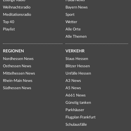
Lounge Radio
Fulda News
Weihnachtsradio
Bayern News
Meditationsradio
Sport
Top 40
Wetter
Playlist
Alle Orte
Alle Themen
REGIONEN
VERKEHR
Nordhessen News
Staus Hessen
Osthessen News
Blitzer Hessen
Mittelhessen News
Unfälle Hessen
Rhein-Main News
A3 News
Südhessen News
A5 News
A661 News
Günstig tanken
Parkhäuser
Flugplan Frankfurt
Schulausfälle