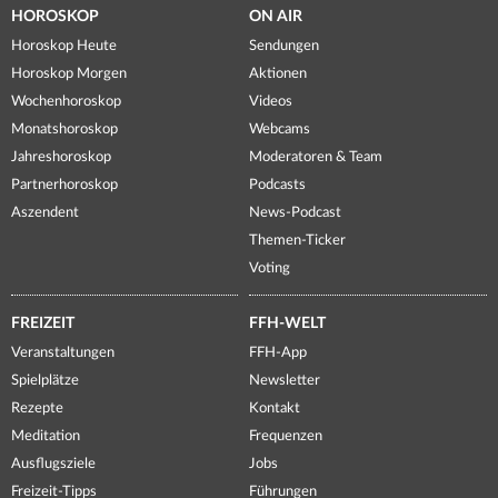
HOROSKOP
ON AIR
Horoskop Heute
Sendungen
Horoskop Morgen
Aktionen
Wochenhoroskop
Videos
Monatshoroskop
Webcams
Jahreshoroskop
Moderatoren & Team
Partnerhoroskop
Podcasts
Aszendent
News-Podcast
Themen-Ticker
Voting
FREIZEIT
FFH-WELT
Veranstaltungen
FFH-App
Spielplätze
Newsletter
Rezepte
Kontakt
Meditation
Frequenzen
Ausflugsziele
Jobs
Freizeit-Tipps
Führungen