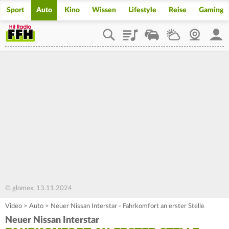
Sport
Auto
Kino
Wissen
Lifestyle
Reise
Gaming
Playlist
Staupilot
Wetter
Webcam
Mein
© glomex, 13.11.2024
Video
>
Auto
>
Neuer Nissan Interstar - Fahrkomfort an erster Stelle
Neuer Nissan Interstar