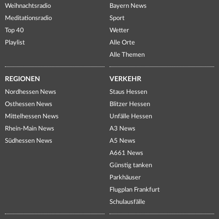
Weihnachtsradio
Bayern News
Meditationsradio
Sport
Top 40
Wetter
Playlist
Alle Orte
Alle Themen
REGIONEN
VERKEHR
Nordhessen News
Staus Hessen
Osthessen News
Blitzer Hessen
Mittelhessen News
Unfälle Hessen
Rhein-Main News
A3 News
Südhessen News
A5 News
A661 News
Günstig tanken
Parkhäuser
Flugplan Frankfurt
Schulausfälle