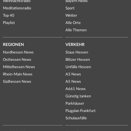
Weihnachtsradio
Bayern News
Meditationsradio
Sport
Top 40
Wetter
Playlist
Alle Orte
Alle Themen
REGIONEN
VERKEHR
Nordhessen News
Staus Hessen
Osthessen News
Blitzer Hessen
Mittelhessen News
Unfälle Hessen
Rhein-Main News
A3 News
Südhessen News
A5 News
A661 News
Günstig tanken
Parkhäuser
Flugplan Frankfurt
Schulausfälle