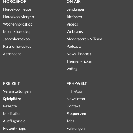
HOROSKOP
ON AIR
Horoskop Heute
Sendungen
Horoskop Morgen
Aktionen
Wochenhoroskop
Videos
Monatshoroskop
Webcams
Jahreshoroskop
Moderatoren & Team
Partnerhoroskop
Podcasts
Aszendent
News-Podcast
Themen-Ticker
Voting
FREIZEIT
FFH-WELT
Veranstaltungen
FFH-App
Spielplätze
Newsletter
Rezepte
Kontakt
Meditation
Frequenzen
Ausflugsziele
Jobs
Freizeit-Tipps
Führungen