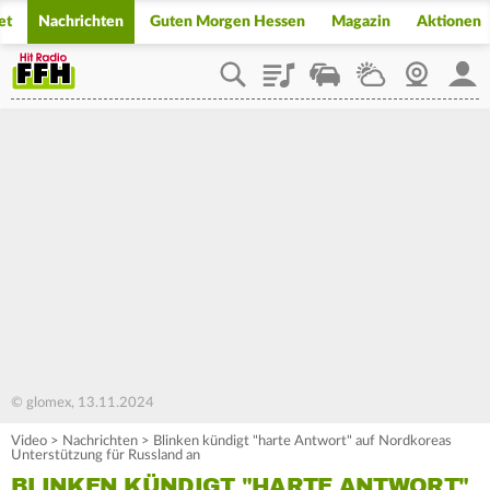
et
Nachrichten
Guten Morgen Hessen
Magazin
Aktionen
Playlist
Staupilot
Wetter
Webcam
Mein
© glomex, 13.11.2024
Video
>
Nachrichten
>
Blinken kündigt "harte Antwort" auf Nordkoreas
Unterstützung für Russland an
BLINKEN KÜNDIGT "HARTE ANTWORT"