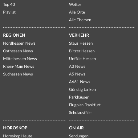
Top 40
Wetter
Playlist
Alle Orte
Alle Themen
REGIONEN
VERKEHR
Nordhessen News
Staus Hessen
Osthessen News
Blitzer Hessen
Mittelhessen News
Unfälle Hessen
Rhein-Main News
A3 News
Südhessen News
A5 News
A661 News
Günstig tanken
Parkhäuser
Flugplan Frankfurt
Schulausfälle
HOROSKOP
ON AIR
Horoskop Heute
Sendungen