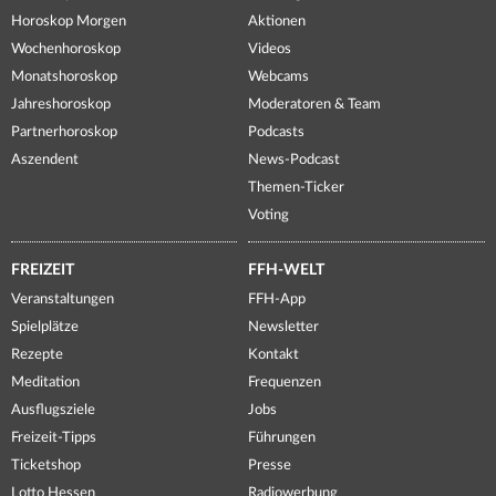
Horoskop Morgen
Aktionen
Wochenhoroskop
Videos
Monatshoroskop
Webcams
Jahreshoroskop
Moderatoren & Team
Partnerhoroskop
Podcasts
Aszendent
News-Podcast
Themen-Ticker
Voting
FREIZEIT
FFH-WELT
Veranstaltungen
FFH-App
Spielplätze
Newsletter
Rezepte
Kontakt
Meditation
Frequenzen
Ausflugsziele
Jobs
Freizeit-Tipps
Führungen
Ticketshop
Presse
Lotto Hessen
Radiowerbung