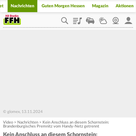
et
Nachrichten
Guten Morgen Hessen
Magazin
Aktionen
Playlist
Staupilot
Wetter
Webcam
Mein
© glomex, 13.11.2024
Video
>
Nachrichten
>
Kein Anschluss an diesem Schornstein:
Brandenburgisches Premnitz vom Handy-Netz getrennt
Kein Anschluss an diesem Schornstein: