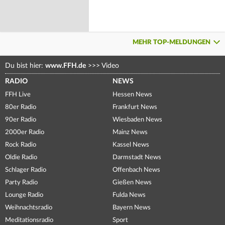
MEHR TOP-MELDUNGEN
Du bist hier:
www.FFH.de
>>>
Video
RADIO
NEWS
FFH Live
Hessen News
80er Radio
Frankfurt News
90er Radio
Wiesbaden News
2000er Radio
Mainz News
Rock Radio
Kassel News
Oldie Radio
Darmstadt News
Schlager Radio
Offenbach News
Party Radio
Gießen News
Lounge Radio
Fulda News
Weihnachtsradio
Bayern News
Meditationsradio
Sport