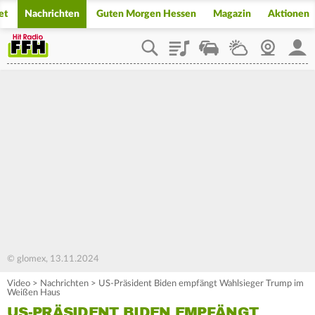
et
Nachrichten
Guten Morgen Hessen
Magazin
Aktionen
Playlist
Staupilot
Wetter
Webcam
Mein
© glomex, 13.11.2024
Video
>
Nachrichten
>
US-Präsident Biden empfängt Wahlsieger Trump im
Weißen Haus
US-PRÄSIDENT BIDEN EMPFÄNGT