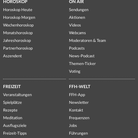
HOROSKOP
ON AIR
Horoskop Heute
Sendungen
Horoskop Morgen
Aktionen
Wochenhoroskop
Videos
Monatshoroskop
Webcams
Jahreshoroskop
Moderatoren & Team
Partnerhoroskop
Podcasts
Aszendent
News-Podcast
Themen-Ticker
Voting
FREIZEIT
FFH-WELT
Veranstaltungen
FFH-App
Spielplätze
Newsletter
Rezepte
Kontakt
Meditation
Frequenzen
Ausflugsziele
Jobs
Freizeit-Tipps
Führungen