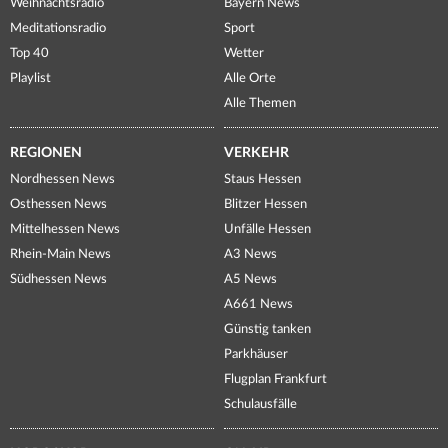
Weihnachtsradio
Bayern News
Meditationsradio
Sport
Top 40
Wetter
Playlist
Alle Orte
Alle Themen
REGIONEN
VERKEHR
Nordhessen News
Staus Hessen
Osthessen News
Blitzer Hessen
Mittelhessen News
Unfälle Hessen
Rhein-Main News
A3 News
Südhessen News
A5 News
A661 News
Günstig tanken
Parkhäuser
Flugplan Frankfurt
Schulausfälle