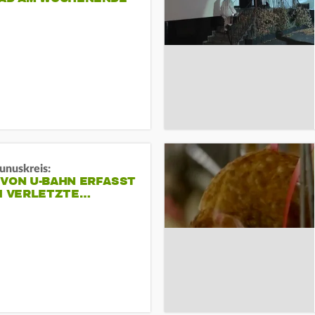
unuskreis:
 VON U-BAHN ERFASST
EI VERLETZTE…