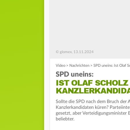
© glomex, 13.11.2024
Video
>
Nachrichten
>
SPD uneins: Ist Olaf S
SPD uneins:
IST OLAF SCHOLZ
KANZLERKANDIDA
Sollte die SPD nach dem Bruch der
Kanzlerkandidaten küren? Parteiinte
gesetzt, aber Verteidigungsminister B
beliebter.