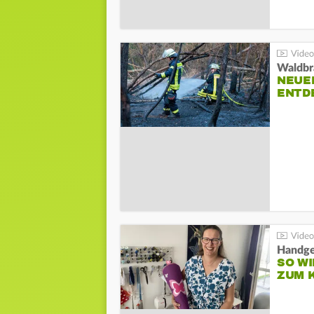
Waldbr
NEUE
ENTD
Handge
SO WI
ZUM 