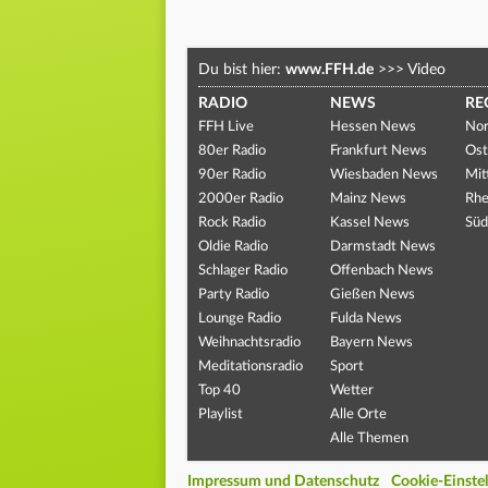
Du bist hier:
www.FFH.de
>>>
Video
RADIO
NEWS
RE
FFH Live
Hessen News
Nor
80er Radio
Frankfurt News
Ost
90er Radio
Wiesbaden News
Mit
2000er Radio
Mainz News
Rhe
Rock Radio
Kassel News
Süd
Oldie Radio
Darmstadt News
Schlager Radio
Offenbach News
Party Radio
Gießen News
Lounge Radio
Fulda News
Weihnachtsradio
Bayern News
Meditationsradio
Sport
Top 40
Wetter
Playlist
Alle Orte
Alle Themen
Impressum und Datenschutz
Cookie-Einste