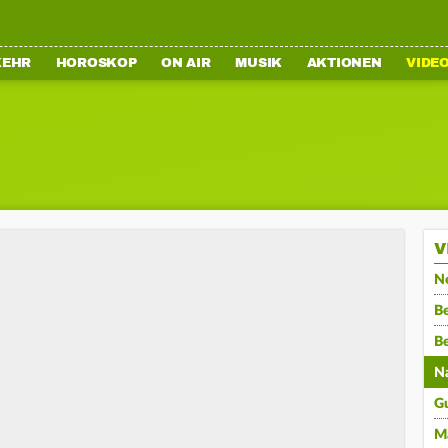
KEHR
HOROSKOP
ON AIR
MUSIK
AKTIONEN
VIDE
V
N
Be
B
N
G
M