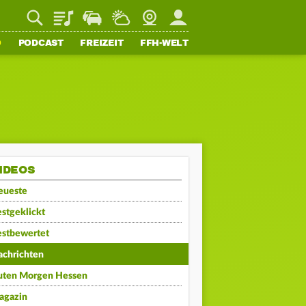
Playlist
Staupilot
Wetter
Webcam
Mein FFH
O
PODCAST
FREIZEIT
FFH-WELT
IDEOS
eueste
stgeklickt
estbewertet
achrichten
uten Morgen Hessen
agazin