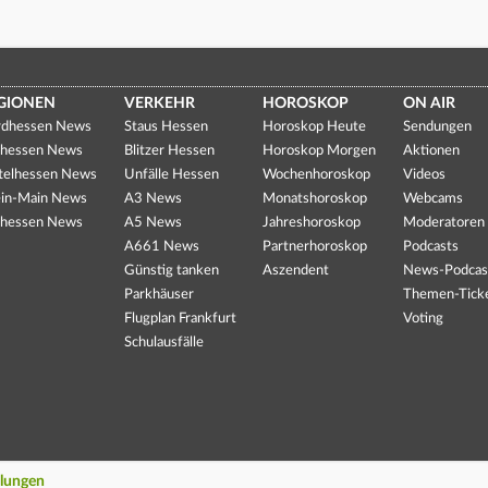
GIONEN
VERKEHR
HOROSKOP
ON AIR
dhessen News
Staus Hessen
Horoskop Heute
Sendungen
hessen News
Blitzer Hessen
Horoskop Morgen
Aktionen
telhessen News
Unfälle Hessen
Wochenhoroskop
Videos
in-Main News
A3 News
Monatshoroskop
Webcams
hessen News
A5 News
Jahreshoroskop
Moderatoren
A661 News
Partnerhoroskop
Podcasts
Günstig tanken
Aszendent
News-Podcas
Parkhäuser
Themen-Tick
Flugplan Frankfurt
Voting
Schulausfälle
llungen