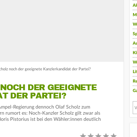
A
Mu
Wi
Sp
A
K
W
cholz noch der geeignete Kanzlerkandidat der Partei?
Li
Re
 NOCH DER GEEIGNETE
G
T DER PARTEI?
 Ampel-Regierung dennoch Olaf Scholz zum
rn rumort es: Noch-Kanzler Scholz gilt zwar als
oris Pistorius ist bei den Wähler:innen deutlich