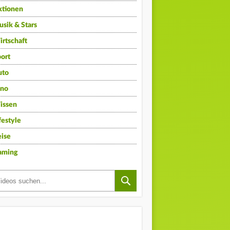
ktionen
sik & Stars
rtschaft
ort
uto
ino
issen
festyle
ise
aming