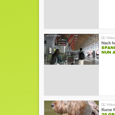
Nach he
SPAN
NUN 
Kurze P
36 G