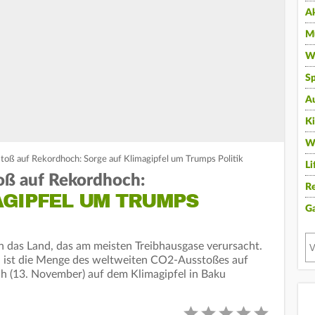
A
Mu
Wi
Sp
A
K
W
oß auf Rekordhoch: Sorge auf Klimagipfel um Trumps Politik
Li
ß auf Rekordhoch:
Re
AGIPFEL UM TRUMPS
G
 das Land, das am meisten Treibhausgase verursacht.
 ist die Menge des weltweiten CO2-Ausstoßes auf
 (13. November) auf dem Klimagipfel in Baku