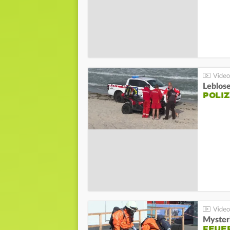
Leblos
POLIZ
Mysteri
FEUE