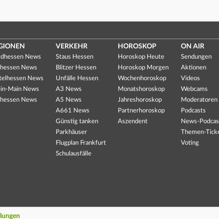
GIONEN
VERKEHR
HOROSKOP
ON AIR
dhessen News
Staus Hessen
Horoskop Heute
Sendungen
hessen News
Blitzer Hessen
Horoskop Morgen
Aktionen
telhessen News
Unfälle Hessen
Wochenhoroskop
Videos
in-Main News
A3 News
Monatshoroskop
Webcams
hessen News
A5 News
Jahreshoroskop
Moderatoren
A661 News
Partnerhoroskop
Podcasts
Günstig tanken
Aszendent
News-Podcas
Parkhäuser
Themen-Tick
Flugplan Frankfurt
Voting
Schulausfälle
llungen