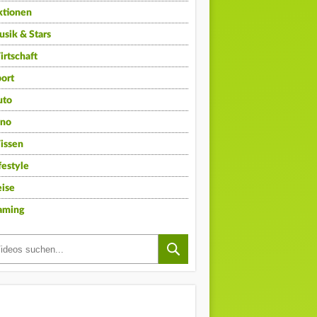
ktionen
sik & Stars
rtschaft
ort
uto
ino
issen
festyle
ise
aming