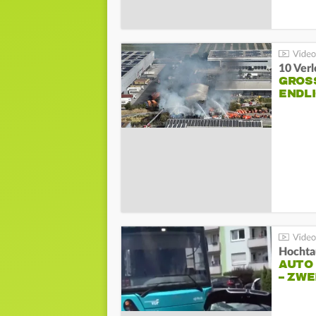
10 Ver
GROSS
NDLI
Hochta
AUTO
– ZW