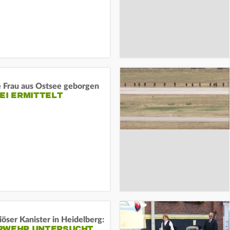
e Frau aus Ostsee geborgen
EI ERMITTELT
öser Kanister in Heidelberg:
RWEHR UNTERSUCHT