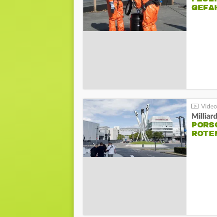
GEFA
Millia
PORSC
ROTE