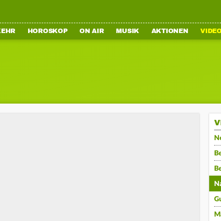
KEHR
HOROSKOP
ON AIR
MUSIK
AKTIONEN
VIDE
V
N
Be
B
N
G
M