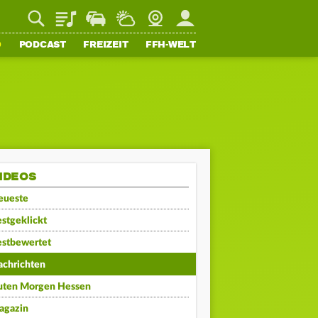
Playlist
Staupilot
Wetter
Webcam
Mein FFH
O
PODCAST
FREIZEIT
FFH-WELT
IDEOS
eueste
stgeklickt
estbewertet
achrichten
uten Morgen Hessen
agazin