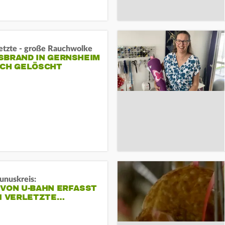
letzte - große Rauchwolke
BRAND IN GERNSHEIM E
CH GELÖSCHT
unuskreis:
 VON U-BAHN ERFASST
EI VERLETZTE…