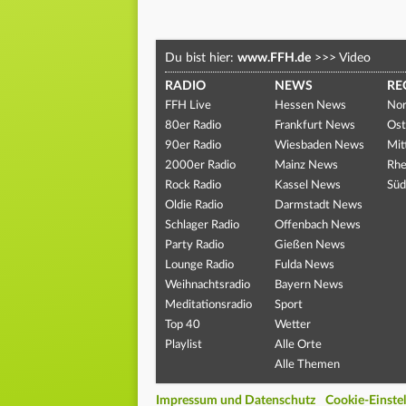
Du bist hier:
www.FFH.de
>>>
Video
RADIO
NEWS
RE
FFH Live
Hessen News
Nor
80er Radio
Frankfurt News
Ost
90er Radio
Wiesbaden News
Mit
2000er Radio
Mainz News
Rhe
Rock Radio
Kassel News
Süd
Oldie Radio
Darmstadt News
Schlager Radio
Offenbach News
Party Radio
Gießen News
Lounge Radio
Fulda News
Weihnachtsradio
Bayern News
Meditationsradio
Sport
Top 40
Wetter
Playlist
Alle Orte
Alle Themen
Impressum und Datenschutz
Cookie-Einste