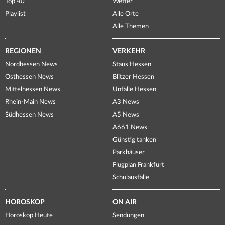
Top 40
Wetter
Playlist
Alle Orte
Alle Themen
REGIONEN
VERKEHR
Nordhessen News
Staus Hessen
Osthessen News
Blitzer Hessen
Mittelhessen News
Unfälle Hessen
Rhein-Main News
A3 News
Südhessen News
A5 News
A661 News
Günstig tanken
Parkhäuser
Flugplan Frankfurt
Schulausfälle
HOROSKOP
ON AIR
Horoskop Heute
Sendungen