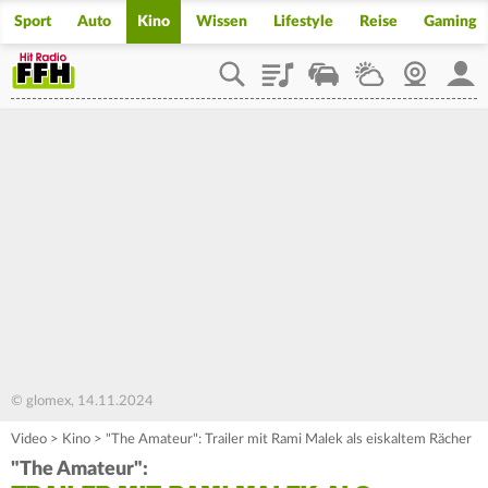
Sport
Auto
Kino
Wissen
Lifestyle
Reise
Gaming
Playlist
Staupilot
Wetter
Webcam
Mein
© glomex, 14.11.2024
Video
>
Kino
>
"The Amateur": Trailer mit Rami Malek als eiskaltem Rächer
"The Amateur":