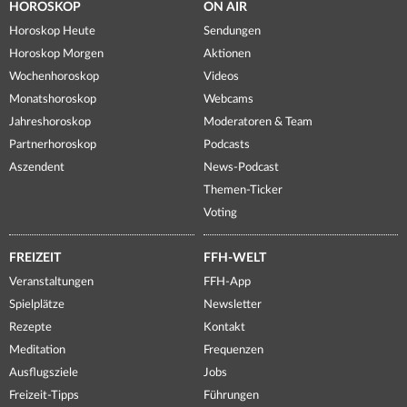
HOROSKOP
ON AIR
Horoskop Heute
Sendungen
Horoskop Morgen
Aktionen
Wochenhoroskop
Videos
Monatshoroskop
Webcams
Jahreshoroskop
Moderatoren & Team
Partnerhoroskop
Podcasts
Aszendent
News-Podcast
Themen-Ticker
Voting
FREIZEIT
FFH-WELT
Veranstaltungen
FFH-App
Spielplätze
Newsletter
Rezepte
Kontakt
Meditation
Frequenzen
Ausflugsziele
Jobs
Freizeit-Tipps
Führungen