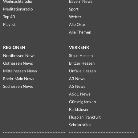
Weihnachtsradio
Bayern News
Meditationsradio
Sport
Top 40
Wetter
Playlist
Alle Orte
Alle Themen
REGIONEN
VERKEHR
Nordhessen News
Staus Hessen
Osthessen News
Blitzer Hessen
Mittelhessen News
Unfälle Hessen
Rhein-Main News
A3 News
Südhessen News
A5 News
A661 News
Günstig tanken
Parkhäuser
Flugplan Frankfurt
Schulausfälle