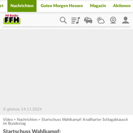
et
Nachrichten
Guten Morgen Hessen
Magazin
Aktionen
Playlist
Staupilot
Wetter
Webcam
Mein
© glomex, 14.11.2024
Video
>
Nachrichten
>
Startschuss Wahlkampf: Knallharter Schlagabtausch
im Bundestag
Startschuss Wahlkampf: