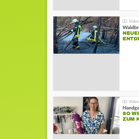
Waldbr
NEUE
ENTD
Handge
SO WI
ZUM 