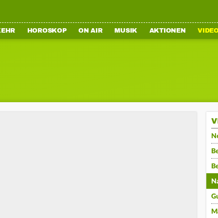
KEHR
HOROSKOP
ON AIR
MUSIK
AKTIONEN
VIDE
V
N
Be
B
N
G
M