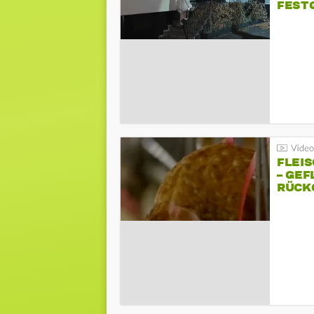
FEST
FLEI
– GEF
ÜCKG