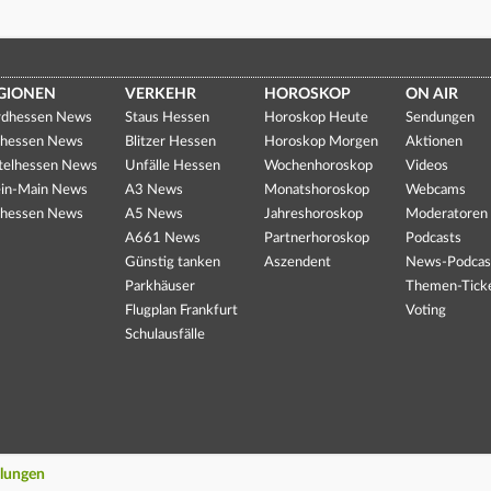
GIONEN
VERKEHR
HOROSKOP
ON AIR
dhessen News
Staus Hessen
Horoskop Heute
Sendungen
hessen News
Blitzer Hessen
Horoskop Morgen
Aktionen
telhessen News
Unfälle Hessen
Wochenhoroskop
Videos
in-Main News
A3 News
Monatshoroskop
Webcams
hessen News
A5 News
Jahreshoroskop
Moderatoren
A661 News
Partnerhoroskop
Podcasts
Günstig tanken
Aszendent
News-Podcas
Parkhäuser
Themen-Tick
Flugplan Frankfurt
Voting
Schulausfälle
llungen