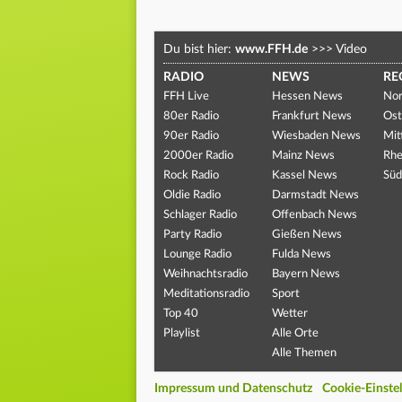
Du bist hier:
www.FFH.de
>>>
Video
RADIO
NEWS
RE
FFH Live
Hessen News
Nor
80er Radio
Frankfurt News
Ost
90er Radio
Wiesbaden News
Mit
2000er Radio
Mainz News
Rhe
Rock Radio
Kassel News
Süd
Oldie Radio
Darmstadt News
Schlager Radio
Offenbach News
Party Radio
Gießen News
Lounge Radio
Fulda News
Weihnachtsradio
Bayern News
Meditationsradio
Sport
Top 40
Wetter
Playlist
Alle Orte
Alle Themen
Impressum und Datenschutz
Cookie-Einste