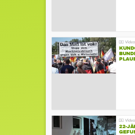
KUND
BUND
PLAU
GEGE
22-JÄ
GEFU