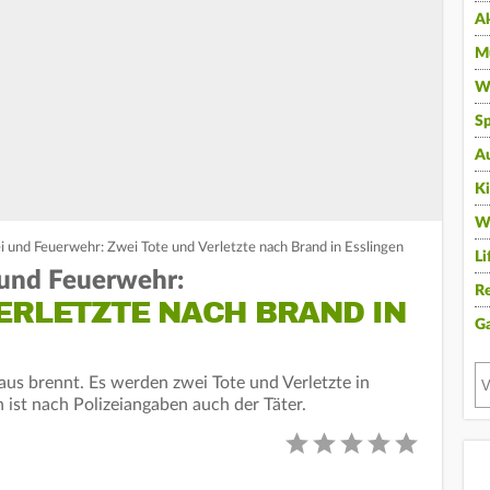
A
Mu
Wi
Sp
A
K
W
ei und Feuerwehr: Zwei Tote und Verletzte nach Brand in Esslingen
Li
i und Feuerwehr:
Re
ERLETZTE NACH BRAND IN
G
us brennt. Es werden zwei Tote und Verletzte in
 ist nach Polizeiangaben auch der Täter.