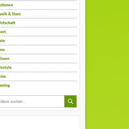
ktionen
sik & Stars
rtschaft
ort
uto
ino
issen
festyle
ise
aming