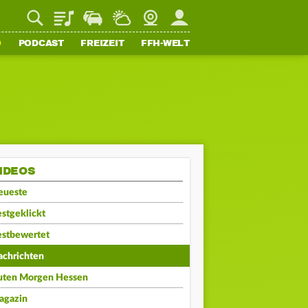
Playlist
Staupilot
Wetter
Webcam
Mein FFH
O
PODCAST
FREIZEIT
FFH-WELT
IDEOS
eueste
stgeklickt
estbewertet
achrichten
uten Morgen Hessen
agazin