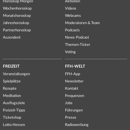
Horoskop Morgen
Aktionen
Wochenhoroskop
Videos
Monatshoroskop
Webcams
Jahreshoroskop
Moderatoren & Team
Partnerhoroskop
Podcasts
Aszendent
News-Podcast
Themen-Ticker
Voting
FREIZEIT
FFH-WELT
Veranstaltungen
FFH-App
Spielplätze
Newsletter
Rezepte
Kontakt
Meditation
Frequenzen
Ausflugsziele
Jobs
Freizeit-Tipps
Führungen
Ticketshop
Presse
Lotto Hessen
Radiowerbung