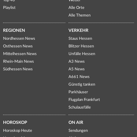
Top 40
Wetter
Playlist
Alle Orte
Alle Themen
REGIONEN
VERKEHR
Nordhessen News
Staus Hessen
Osthessen News
Blitzer Hessen
Mittelhessen News
Unfälle Hessen
Rhein-Main News
A3 News
Südhessen News
A5 News
A661 News
Günstig tanken
Parkhäuser
Flugplan Frankfurt
Schulausfälle
HOROSKOP
ON AIR
Horoskop Heute
Sendungen