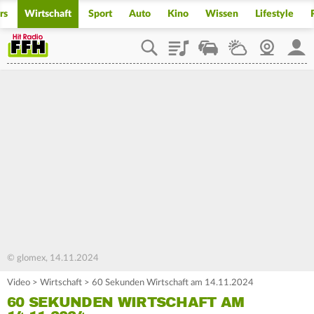
rs
Wirtschaft
Sport
Auto
Kino
Wissen
Lifestyle
Playlist
Staupilot
Wetter
Webcam
Mein
© glomex, 14.11.2024
Video
>
Wirtschaft
>
60 Sekunden Wirtschaft am 14.11.2024
60 SEKUNDEN WIRTSCHAFT AM