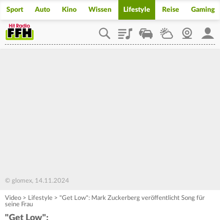
Sport
Auto
Kino
Wissen
Lifestyle
Reise
Gaming
Playlist
Staupilot
Wetter
Webcam
Mein
© glomex, 14.11.2024
Video
>
Lifestyle
>
"Get Low": Mark Zuckerberg veröffentlicht Song für
seine Frau
"Get Low":