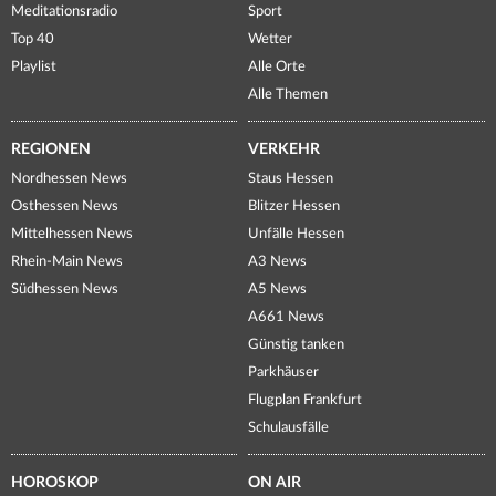
Meditationsradio
Sport
Top 40
Wetter
Playlist
Alle Orte
Alle Themen
REGIONEN
VERKEHR
Nordhessen News
Staus Hessen
Osthessen News
Blitzer Hessen
Mittelhessen News
Unfälle Hessen
Rhein-Main News
A3 News
Südhessen News
A5 News
A661 News
Günstig tanken
Parkhäuser
Flugplan Frankfurt
Schulausfälle
HOROSKOP
ON AIR