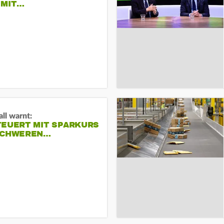
 MIT…
ll warnt:
TEUERT MIT SPARKURS
SCHWEREN…