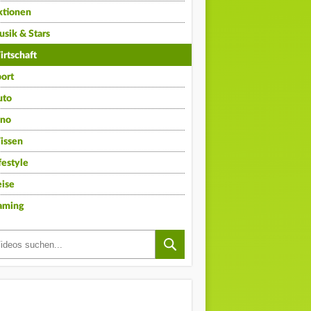
ktionen
sik & Stars
rtschaft
ort
uto
ino
issen
festyle
ise
aming