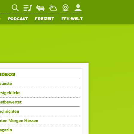
Playlist
Staupilot
Wetter
Webcam
Mein FFH
O
PODCAST
FREIZEIT
FFH-WELT
IDEOS
eueste
stgeklickt
estbewertet
achrichten
uten Morgen Hessen
agazin