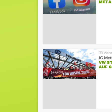
META
IG Meta
VW S
AUF 