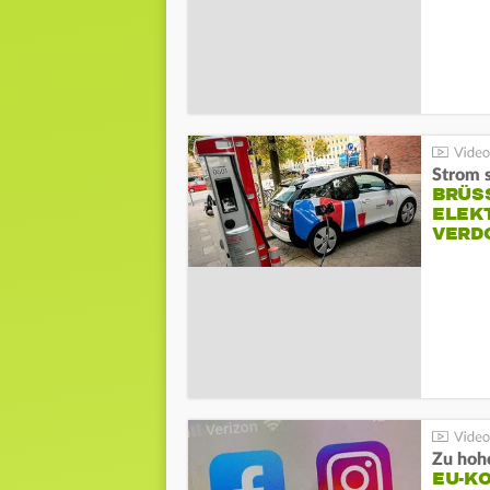
Strom s
BRÜS
ELEK
VERD
Zu hohe
EU-K