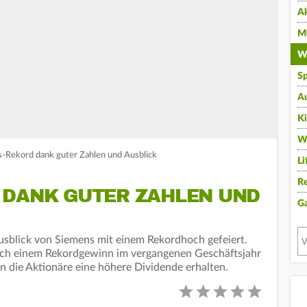
A
Mu
Wi
Sp
A
K
W
s-Rekord dank guter Zahlen und Ausblick
Li
Re
 DANK GUTER ZAHLEN UND
G
usblick von Siemens mit einem Rekordhoch gefeiert.
ach einem Rekordgewinn im vergangenen Geschäftsjahr
 die Aktionäre eine höhere Dividende erhalten.