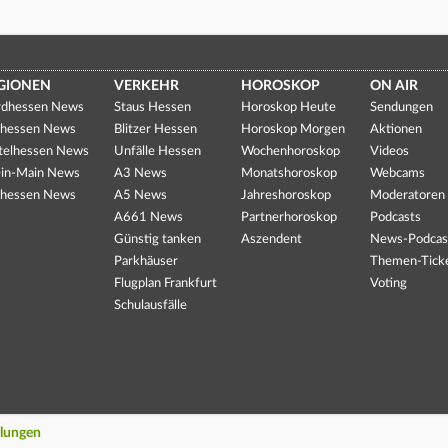
GIONEN
VERKEHR
HOROSKOP
ON AIR
dhessen News
Staus Hessen
Horoskop Heute
Sendungen
hessen News
Blitzer Hessen
Horoskop Morgen
Aktionen
telhessen News
Unfälle Hessen
Wochenhoroskop
Videos
in-Main News
A3 News
Monatshoroskop
Webcams
hessen News
A5 News
Jahreshoroskop
Moderatoren
A661 News
Partnerhoroskop
Podcasts
Günstig tanken
Aszendent
News-Podcas
Parkhäuser
Themen-Tick
Flugplan Frankfurt
Voting
Schulausfälle
llungen