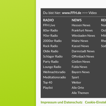
Du bist hier:
www.FFH.de
>>>
Video
RADIO
NEWS
RE
FFH Live
Hessen News
Nor
80er Radio
Frankfurt News
Ost
90er Radio
Wiesbaden News
Mit
2000er Radio
Mainz News
Rhe
Rock Radio
Kassel News
Süd
Oldie Radio
Darmstadt News
Schlager Radio
Offenbach News
Party Radio
Gießen News
Lounge Radio
Fulda News
Weihnachtsradio
Bayern News
Meditationsradio
Sport
Top 40
Wetter
Playlist
Alle Orte
Alle Themen
Impressum und Datenschutz
Cookie-Einste