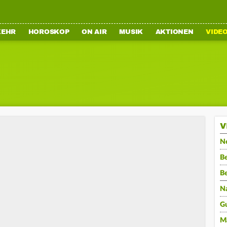
KEHR
HOROSKOP
ON AIR
MUSIK
AKTIONEN
VIDE
V
N
Be
B
N
G
M