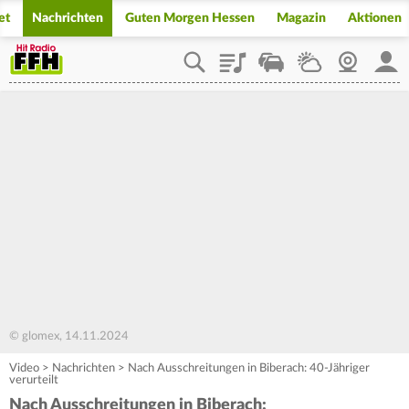
et
Nachrichten
Guten Morgen Hessen
Magazin
Aktionen
Playlist
Staupilot
Wetter
Webcam
Mein
© glomex, 14.11.2024
Video
>
Nachrichten
>
Nach Ausschreitungen in Biberach: 40-Jähriger
verurteilt
Nach Ausschreitungen in Biberach: