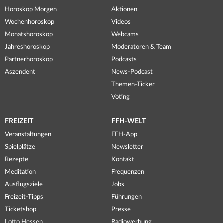
Horoskop Morgen
Aktionen
Wochenhoroskop
Videos
Monatshoroskop
Webcams
Jahreshoroskop
Moderatoren & Team
Partnerhoroskop
Podcasts
Aszendent
News-Podcast
Themen-Ticker
Voting
FREIZEIT
FFH-WELT
Veranstaltungen
FFH-App
Spielplätze
Newsletter
Rezepte
Kontakt
Meditation
Frequenzen
Ausflugsziele
Jobs
Freizeit-Tipps
Führungen
Ticketshop
Presse
Lotto Hessen
Radiowerbung