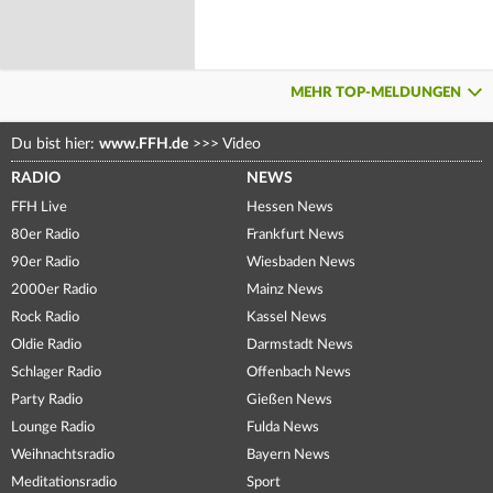
MEHR TOP-MELDUNGEN
Du bist hier:
www.FFH.de
>>>
Video
RADIO
NEWS
FFH Live
Hessen News
80er Radio
Frankfurt News
90er Radio
Wiesbaden News
2000er Radio
Mainz News
Rock Radio
Kassel News
Oldie Radio
Darmstadt News
Schlager Radio
Offenbach News
Party Radio
Gießen News
Lounge Radio
Fulda News
Weihnachtsradio
Bayern News
Meditationsradio
Sport