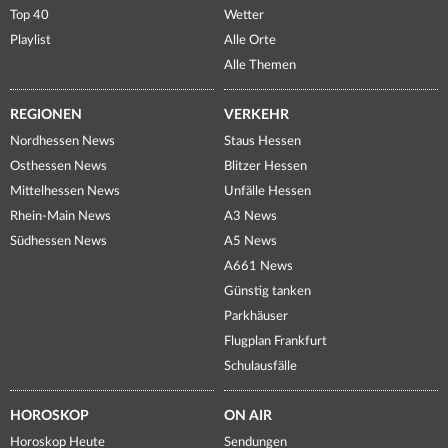
Top 40
Wetter
Playlist
Alle Orte
Alle Themen
REGIONEN
VERKEHR
Nordhessen News
Staus Hessen
Osthessen News
Blitzer Hessen
Mittelhessen News
Unfälle Hessen
Rhein-Main News
A3 News
Südhessen News
A5 News
A661 News
Günstig tanken
Parkhäuser
Flugplan Frankfurt
Schulausfälle
HOROSKOP
ON AIR
Horoskop Heute
Sendungen